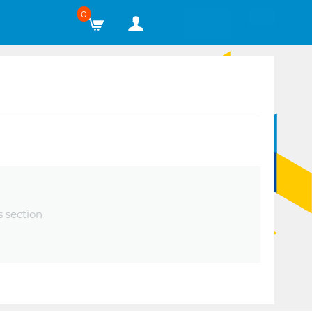
0
s section