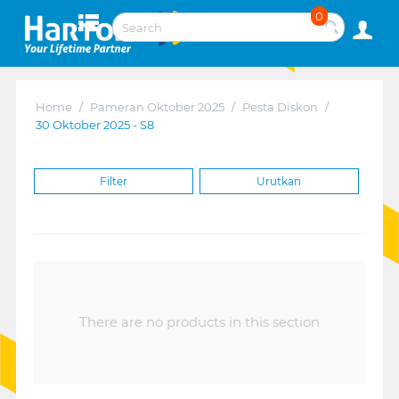
0
Home
/
Pameran Oktober 2025
/
Pesta Diskon
/
30 Oktober 2025 - S8
Filter
Urutkan
There are no products in this section