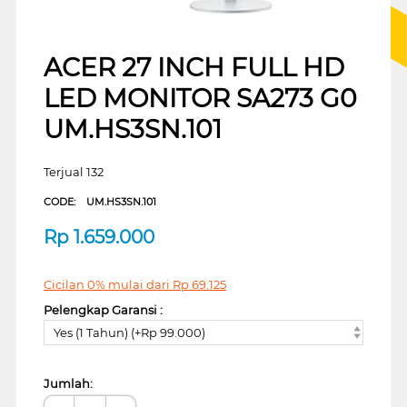
ACER 27 INCH FULL HD
LED MONITOR SA273 G0
UM.HS3SN.101
Terjual 132
CODE:
UM.HS3SN.101
Rp
1.659.000
Cicilan 0% mulai dari
Rp
69.125
Pelengkap Garansi :
Yes (1 Tahun) (+Rp 99.000)
Jumlah: