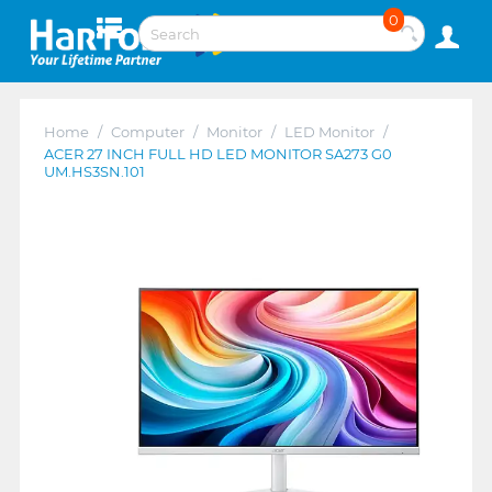
0
Home
/
Computer
/
Monitor
/
LED Monitor
/
ACER 27 INCH FULL HD LED MONITOR SA273 G0
UM.HS3SN.101