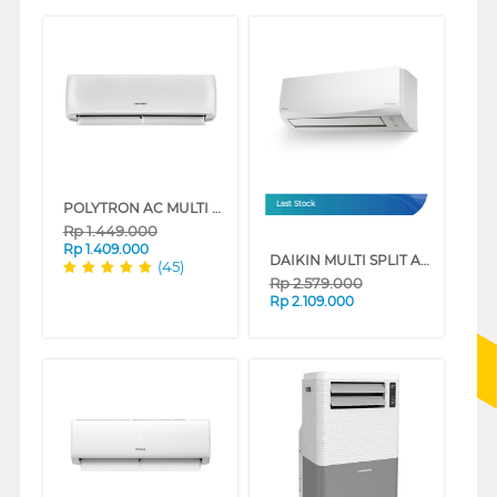
POLYTRON AC MULTI SPLIT AIR CONDITIONER PAC-MS SERIES
Last Stock
Rp
1.449.000
Rp
1.409.000
DAIKIN MULTI SPLIT AIR CONDITIONER CTKC SERIES
(45)
Rp
2.579.000
Rp
2.109.000