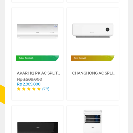
Tukar Tambah
New Arrival
AKARI 1/2 PK AC SPLIT AIR CONDITIONER STANDARD R32 PURIFIER A05TCF89NLWI
CHANGHONG AC SPLIT AIR CONDITIONER GUARDIAN CSC-NVS4 SERIES
Rp
3.209.000
Rp
2.909.000
(78)