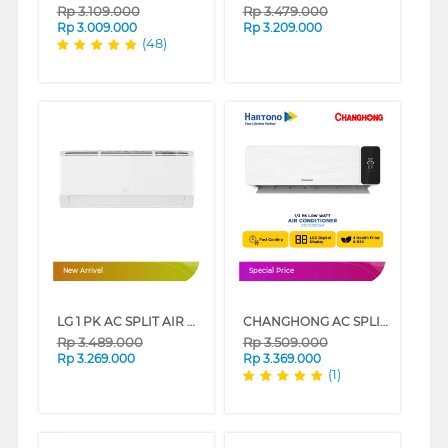
Rp
3.109.000
Rp
3.479.000
Rp
3.009.000
Rp
3.209.000
(48)
New Arrival
Special Price
LG 1 PK AC SPLIT AIR CONDITIONER HERCULES K09NSA
CHANGHONG AC SPLIT AIR CONDITIONER LOW WATT DOUBLE GOLD FIN RDX4 SERIES
Rp
3.489.000
Rp
3.509.000
Rp
3.269.000
Rp
3.369.000
(1)