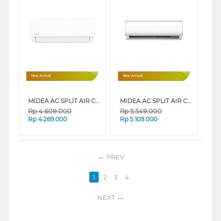
New Arrival
New Arrival
MIDEA AC SPLIT AIR CONDITIONER STANDARD PRIME GUARD MSFQ-CRN8-ID SERIES
MIDEA AC SPLIT AIR CONDITIONER XTREME DURA MSAFE-CRN2X SERIES
Rp
4.609.000
Rp
5.549.000
Rp
4.269.000
Rp
5.109.000
PREV
1
2
3
4
NEXT