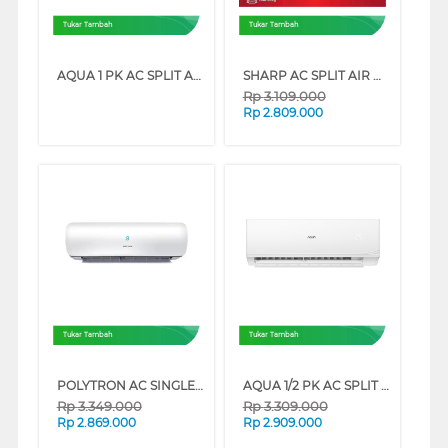
Tukar Tambah
Tukar Tambah
AQUA 1 PK AC SPLIT AIR CONDITIONER STANDARD TURBO COOL AQAKR9FQAL2
SHARP AC SPLIT AIR CONDITIONER STANDARD IMPORT AHAZCY SERIES
Rp
3.109.000
Rp
2.809.000
Tukar Tambah
Tukar Tambah
POLYTRON AC SINGLE SPLIT AIR CONDITIONER STANDARD NEUVA ICE PACVZI SERIES
AQUA 1/2 PK AC SPLIT AIR CONDITIONER STANDARD IONIZER UV COOL AQAKR5FQBL
Rp
3.349.000
Rp
3.309.000
Rp
2.869.000
Rp
2.909.000