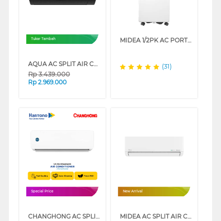
MIDEA 1/2PK AC PORTABLE AIR CONDITIONER MPHA-05CRN7
Tukar Tambah
AQUA AC SPLIT AIR CONDITIONER STANDARD TURBO COOL BLACK FIN AQA-KRFQBL3 SERIES
(31)
Rp
3.439.000
Rp
2.969.000
Special Price
New Arrival
CHANGHONG AC SPLIT AIR CONDITIONER STANDARD BASIC DOUBLE GOLD FIN NVB4 SERIES
MIDEA AC SPLIT AIR CONDITIONER INVERTER CELEST MSCE-CRFN8-ID SERIES