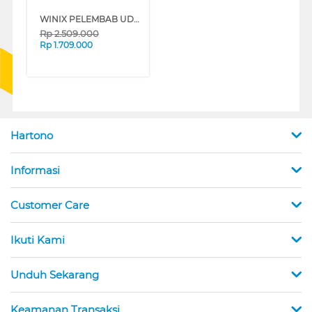
WINIX PELEMBAB UDARA AIR HUMIDIFIER HLUU750-JWE
Rp
2.509.000
Rp
1.709.000
Hartono
Informasi
Customer Care
Ikuti Kami
Unduh Sekarang
Keamanan Transaksi