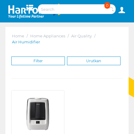
0
Home
/
Home Appliances
/
Air Quality
/
Air Humidifier
Filter
Urutkan