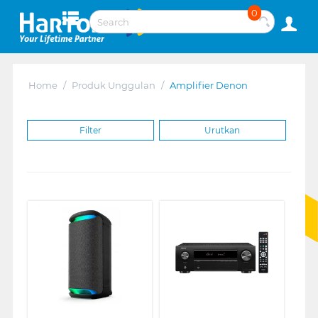
0
Home
/
Produk Unggulan
/
Amplifier Denon
Filter
Urutkan