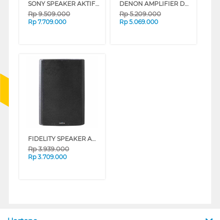
SONY SPEAKER AKTIF PARTY X-SERIES SRS-XV800
DENON AMPLIFIER DENONAVRX250BTBKE2
Rp
9.509.000
Rp
5.209.000
Rp
7.709.000
Rp
5.069.000
FIDELITY SPEAKER AKTIF THORPRO15
Rp
3.939.000
Rp
3.709.000