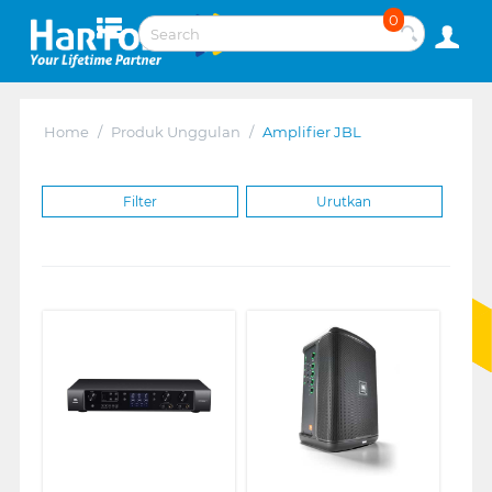
0
Home
/
Produk Unggulan
/
Amplifier JBL
Filter
Urutkan