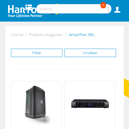
0
Home
/
Produk Unggulan
/
Amplifier JBL
Filter
Urutkan