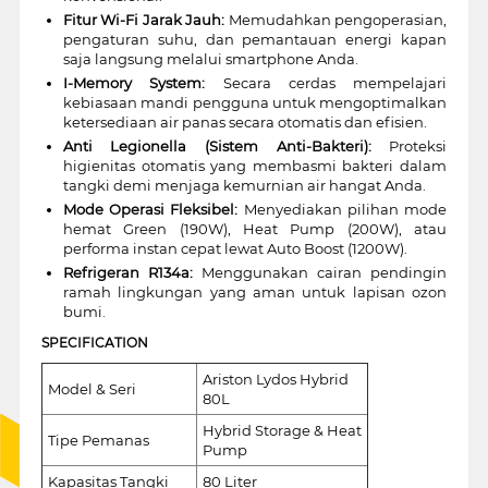
Fitur Wi-Fi Jarak Jauh:
Memudahkan pengoperasian,
pengaturan suhu, dan pemantauan energi kapan
saja langsung melalui smartphone Anda.
I-Memory System:
Secara cerdas mempelajari
kebiasaan mandi pengguna untuk mengoptimalkan
ketersediaan air panas secara otomatis dan efisien.
Anti Legionella (Sistem Anti-Bakteri):
Proteksi
higienitas otomatis yang membasmi bakteri dalam
tangki demi menjaga kemurnian air hangat Anda.
Mode Operasi Fleksibel:
Menyediakan pilihan mode
hemat Green (190W), Heat Pump (200W), atau
performa instan cepat lewat Auto Boost (1200W).
Refrigeran R134a:
Menggunakan cairan pendingin
ramah lingkungan yang aman untuk lapisan ozon
bumi.
SPECIFICATION
Ariston Lydos Hybrid
Model & Seri
80L
Hybrid Storage & Heat
Tipe Pemanas
Pump
Kapasitas Tangki
80 Liter