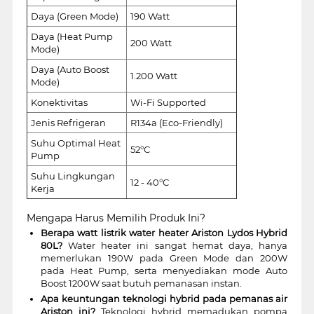
Daya (Green Mode)
190 Watt
Daya (Heat Pump
200 Watt
Mode)
Daya (Auto Boost
1.200 Watt
Mode)
Konektivitas
Wi-Fi Supported
Jenis Refrigeran
R134a (Eco-Friendly)
Suhu Optimal Heat
52°C
Pump
Suhu Lingkungan
12 - 40°C
Kerja
Mengapa Harus Memilih Produk Ini?
Berapa watt listrik water heater Ariston Lydos Hybrid
80L?
Water heater ini sangat hemat daya, hanya
memerlukan 190W pada Green Mode dan 200W
pada Heat Pump, serta menyediakan mode Auto
Boost 1200W saat butuh pemanasan instan.
Apa keuntungan teknologi hybrid pada pemanas air
Ariston ini?
Teknologi hybrid memadukan pompa