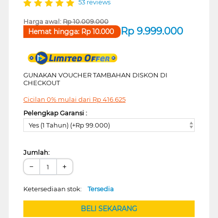
53 reviews
Harga awal:
Rp
10.009.000
Rp
9.999.000
Hemat hingga:
Rp
10.000
GUNAKAN VOUCHER TAMBAHAN DISKON DI
CHECKOUT
Cicilan 0% mulai dari
Rp
416.625
Pelengkap Garansi :
Yes (1 Tahun) (+Rp 99.000)
Jumlah:
−
+
Ketersediaan stok:
Tersedia
BELI SEKARANG