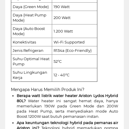
Daya (Green Mode)
190 Watt
Daya (Heat Pump
200 Watt
Mode)
Daya (Auto Boost
1.200 Watt
Mode)
Konektivitas
Wi-Fi Supported
Jenis Refrigeran
R134a (Eco-Friendly)
Suhu Optimal Heat
52°C
Pump
Suhu Lingkungan
12 - 40°C
Kerja
Mengapa Harus Memilih Produk Ini?
Berapa watt listrik water heater Ariston Lydos Hybrid
80L?
Water heater ini sangat hemat daya, hanya
memerlukan 190W pada Green Mode dan 200W
pada Heat Pump, serta menyediakan mode Auto
Boost 1200W saat butuh pemanasan instan.
Apa keuntungan teknologi hybrid pada pemanas air
Ariston ini?
Teknologi hybrid memadukan pompa