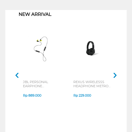
1
NEW ARRIVAL
JBL PERSONAL
REXUS WIRELESSS
REXU
EARPHONE
HEADPHONE METRO
MOUS
ENDURANCE RUN 3
M2 SERIES
VERT
SERIES
7D Q
Rp
889.000
Rp
229.000
Rp
1