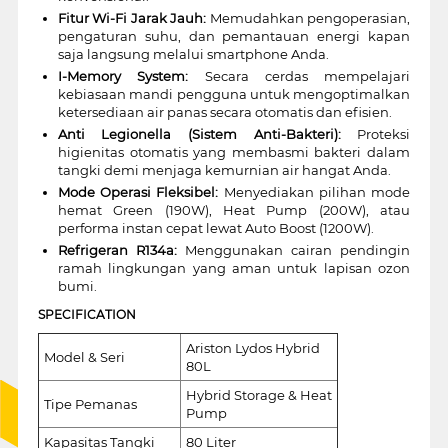
Fitur Wi-Fi Jarak Jauh:
Memudahkan pengoperasian,
pengaturan suhu, dan pemantauan energi kapan
saja langsung melalui smartphone Anda.
I-Memory System:
Secara cerdas mempelajari
kebiasaan mandi pengguna untuk mengoptimalkan
ketersediaan air panas secara otomatis dan efisien.
Anti Legionella (Sistem Anti-Bakteri):
Proteksi
higienitas otomatis yang membasmi bakteri dalam
tangki demi menjaga kemurnian air hangat Anda.
Mode Operasi Fleksibel:
Menyediakan pilihan mode
hemat Green (190W), Heat Pump (200W), atau
performa instan cepat lewat Auto Boost (1200W).
Refrigeran R134a:
Menggunakan cairan pendingin
ramah lingkungan yang aman untuk lapisan ozon
bumi.
SPECIFICATION
Ariston Lydos Hybrid
Model & Seri
80L
Hybrid Storage & Heat
Tipe Pemanas
Pump
Kapasitas Tangki
80 Liter