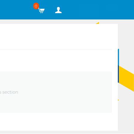
0
s section