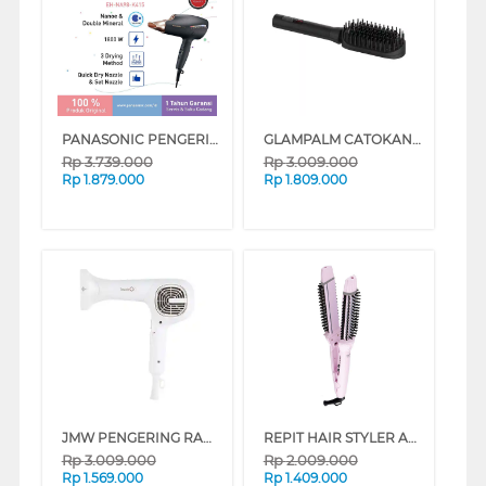
PANASONIC PENGERING RAMBUT NANOCARE HAIR DRYER EH-NA98-K415
GLAMPALM CATOKAN RAMBUT HAIR STRAIGHTENER GP621AG
Rp
3.739.000
Rp
3.009.000
Rp
1.879.000
Rp
1.809.000
JMW PENGERING RAMBUT TOUCH ON HAIR DRYER MCS60WH
REPIT HAIR STYLER AG-CBM30
Rp
3.009.000
Rp
2.009.000
Rp
1.569.000
Rp
1.409.000