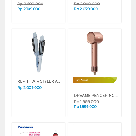
Rp
2.609.000
Rp
2.809.000
Rp
2.109.000
Rp
2.079.000
REPIT HAIR STYLER AG-CBM30BL
New Arrival
Rp
2.009.000
DREAME PENGERING RAMBUT HAIR DRYER GLORY SERIES
Rp
1.989.000
Rp
1.999.000