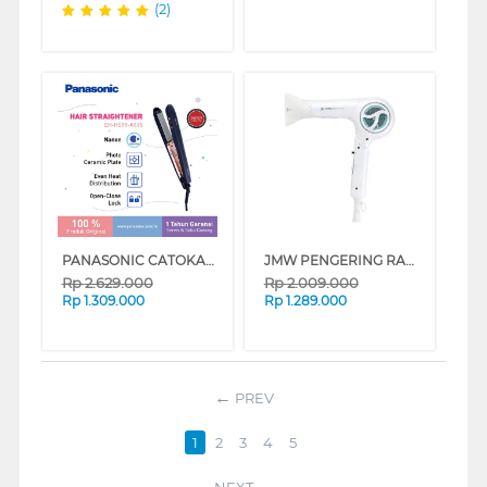
(2)
PANASONIC CATOKAN RAMBUT HAIR STRAIGHTENER EHHS99K415
JMW PENGERING RAMBUT AIR FLIP HAIR DRYER MF5102F
Rp
2.629.000
Rp
2.009.000
Rp
1.309.000
Rp
1.289.000
PREV
1
2
3
4
5
NEXT