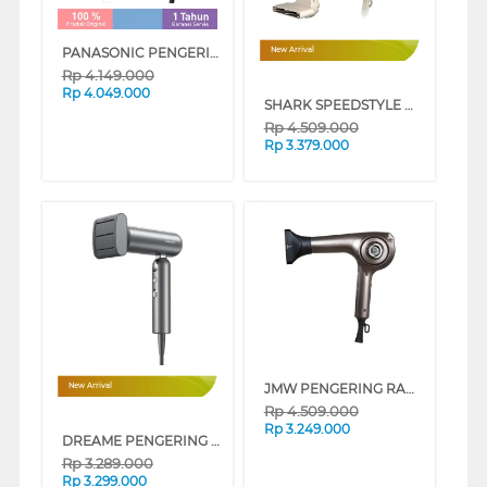
PANASONIC PENGERING RAMBUT NANOCARE HAIR DRYER EH-NA0J-A415
New Arrival
Rp
4.149.000
Rp
4.049.000
SHARK SPEEDSTYLE HAIR DRYER AND STYLER HD331ID
Rp
4.509.000
Rp
3.379.000
JMW PENGERING RAMBUT AIR COLLECTION HAIR DRYER MS8001
New Arrival
Rp
4.509.000
Rp
3.249.000
DREAME PENGERING RAMBUT HAIR DRYER POCKET UNI SERIES
Rp
3.289.000
Rp
3.299.000