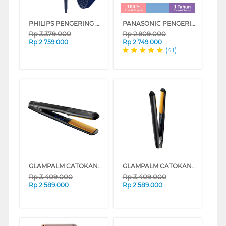
PHILIPS PENGERING RAMBUT HAIR DRYER 8000 SERIES BHD839/10
PANASONIC PENGERING RAMBUT NANOCARE HAIR DRYER EH-NA9M-H415
Rp
3.379.000
Rp
2.809.000
Rp
2.759.000
Rp
2.749.000
(41)
GLAMPALM CATOKAN RAMBUT HAIR STRAIGHTENER GP313AL
GLAMPALM CATOKAN RAMBUT CRESCENT HAIR STRAIGHTENER GP202BL
Rp
3.409.000
Rp
3.409.000
Rp
2.589.000
Rp
2.589.000