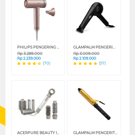
PHILIPS PENGERING RAMBUT HAIR DRYER WITH THERMOSHIELD ADVANCED BHD837/00
GLAMPALM PENGERING RAMBUT AIR TOUCH HAIR DRYER GP715AS
Rp
3.289.000
Rp
3.009.000
Rp
2.239.000
Rp
2.109.000
(70)
(57)
ACERPURE BEAUTY IONIC HAIR DRYER AND STYLER ACERPURE-DS744-10W
GLAMPALM PENGERITING RAMBUT HAIR CURLER GP618AM