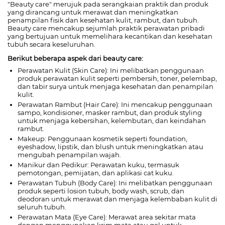
"Beauty care" merujuk pada serangkaian praktik dan produk
yang dirancang untuk merawat dan meningkatkan
penampilan fisik dan kesehatan kulit, rambut, dan tubuh.
Beauty care mencakup sejumlah praktik perawatan pribadi
yang bertujuan untuk memelihara kecantikan dan kesehatan
tubuh secara keseluruhan.
Berikut beberapa aspek dari beauty care:
Perawatan Kulit (Skin Care): Ini melibatkan penggunaan
produk perawatan kulit seperti pembersih, toner, pelembap,
dan tabir surya untuk menjaga kesehatan dan penampilan
kulit.
Perawatan Rambut (Hair Care): Ini mencakup penggunaan
sampo, kondisioner, masker rambut, dan produk styling
untuk menjaga kebersihan, kelembutan, dan keindahan
rambut.
Makeup: Penggunaan kosmetik seperti foundation,
eyeshadow, lipstik, dan blush untuk meningkatkan atau
mengubah penampilan wajah.
Manikur dan Pedikur: Perawatan kuku, termasuk
pemotongan, pemijatan, dan aplikasi cat kuku.
Perawatan Tubuh (Body Care): Ini melibatkan penggunaan
produk seperti losion tubuh, body wash, scrub, dan
deodoran untuk merawat dan menjaga kelembaban kulit di
seluruh tubuh.
Perawatan Mata (Eye Care): Merawat area sekitar mata
dengan menggunakan krim mata atau gel untuk