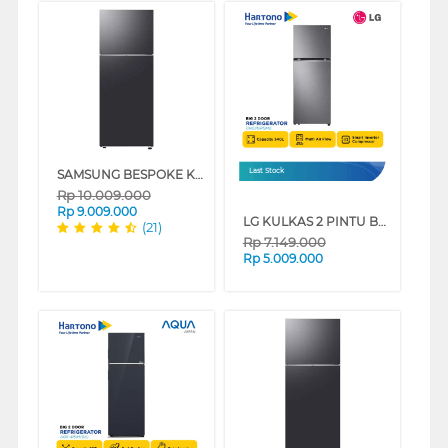
SAMSUNG BESPOKE KULKAS 2 PINTU BESAR BIG 2 DOOR REFRIGERATOR RT47CG6422B1
Last Stock
Rp
10.009.000
Rp
9.009.000
LG KULKAS 2 PINTU BESAR BIG 2 DOOR REFRIGERATOR GNB312PQMB
(21)
Rp
7.149.000
Rp
5.009.000