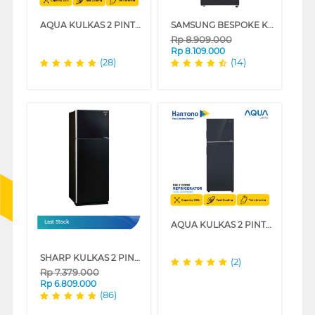
AQUA KULKAS 2 PINTU BESAR BIG 2 DOOR REFRIGERATOR AQR-415IM(BK)
SAMSUNG BESPOKE KULKAS 2 PINTU BESAR BIG 2 DOOR REFRIGERATOR RT42CG6420B1
Rp
8.909.000
Rp
8.109.000
(28)
(14)
AQUA KULKAS 2 PINTU BESAR BIG 2 DOOR REFRIGERATOR AQR-395IM(BK)
Last Stock
SHARP KULKAS 2 PINTU BESAR BIG 2 DOOR REFRIGERATOR GRAND VETRO SJIG471PGBK
(2)
Rp
7.379.000
Rp
6.809.000
(86)