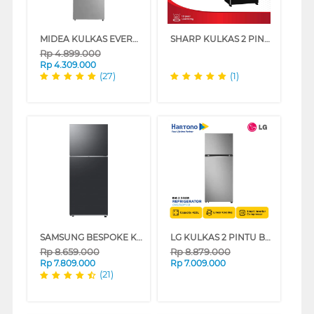
MIDEA KULKAS EVEREST 2 PINTU BESAR BIG 2 DOOR REFRIGERATOR 428L MDRT572EVF50ID
SHARP KULKAS 2 PINTU BESAR BIG 2 DOOR REFRIGERATOR SJIG963PGBK
Rp
4.899.000
Rp
4.309.000
(27)
(1)
SAMSUNG BESPOKE KULKAS 2 PINTU BESAR BIG 2 DOOR REFRIGERATOR RT38CG6420B1
LG KULKAS 2 PINTU BESAR BIG 2 DOOR REFRIGERATOR PASTEL SERIES GNB392PFFB
Rp
8.659.000
Rp
8.879.000
Rp
7.809.000
Rp
7.009.000
(21)