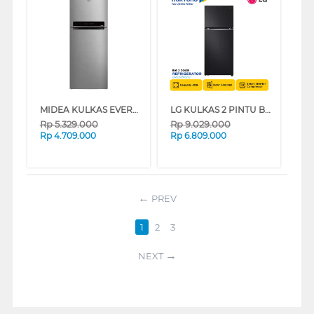
MIDEA KULKAS EVEREST 2 PINTU BESAR BIG 2 DOOR REFRIGERATOR 473L MDRT611EVD50ID
LG KULKAS 2 PINTU BESAR BIG 2 DOOR REFRIGERATOR GNB372PQFB
Rp
5.329.000
Rp
9.029.000
Rp
4.709.000
Rp
6.809.000
PREV
1
2
3
NEXT