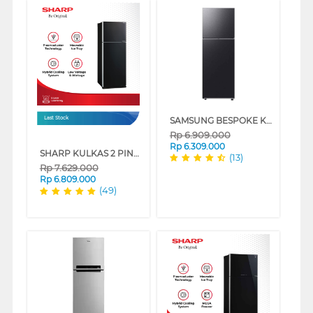
SAMSUNG BESPOKE KULKAS 2 PINTU BESAR BIG 2 DOOR REFRIGERATOR RT31CG5420B1
Last Stock
Rp
6.909.000
Rp
6.309.000
SHARP KULKAS 2 PINTU BESAR BIG 2 DOOR REFRIGERATOR SJIG571PGBK
(13)
Rp
7.629.000
Rp
6.809.000
(49)