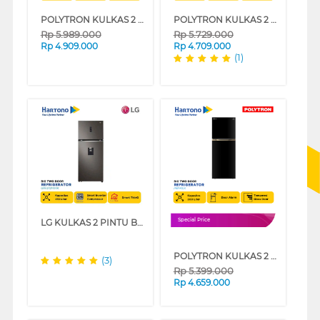
POLYTRON KULKAS 2 PINTU BESAR BIG 2 DOOR REFRIGERATOR INVERTER BELLEZA PRM495X
POLYTRON KULKAS 2 PINTU BESAR BIG 2 DOOR REFRIGERATOR BELLEZA PRM491X
Rp
5.989.000
Rp
5.729.000
Rp
4.909.000
Rp
4.709.000
(1)
LG KULKAS 2 PINTU BESAR BIG 2 DOOR REFRIGERATOR GNF372PXAK
Special Price
POLYTRON KULKAS 2 PINTU BESAR BIG 2 DOOR REFRIGERATOR BELLEZA PRM431X
(3)
Rp
5.399.000
Rp
4.659.000