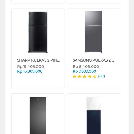
SHARP KULKAS 2 PINTU BESAR BIG 2 DOOR REFRIGERATOR GRAND VETRO SJIG863PGBK
SAMSUNG KULKAS 2 PINTU BESAR BIG 2 DOOR REFRIGERATOR RT38CG6420S9
Rp
11.409.000
Rp
8.409.000
Rp
10.809.000
Rp
7.609.000
(62)