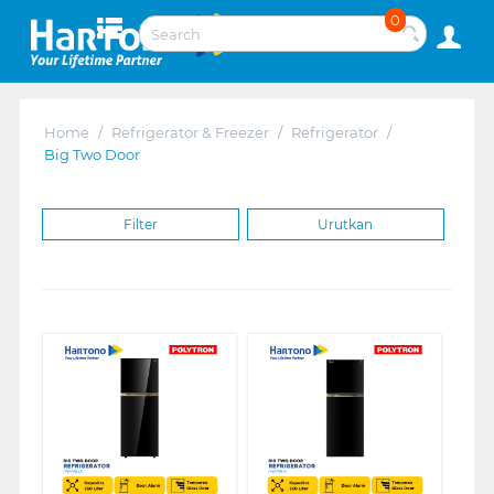
0
Home
/
Refrigerator & Freezer
/
Refrigerator
/
Big Two Door
Filter
Urutkan