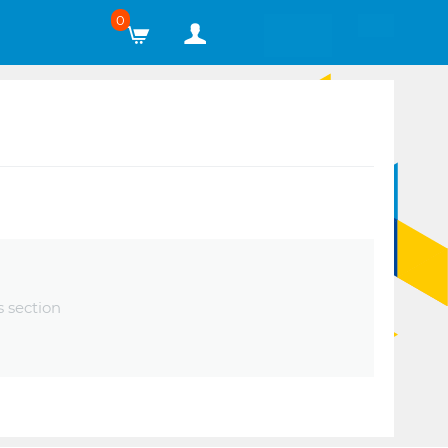
0
s section