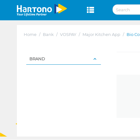
Home
/
Bank
/
VOSPAY
/
Major Kitchen App
/
Bio Co
BRAND