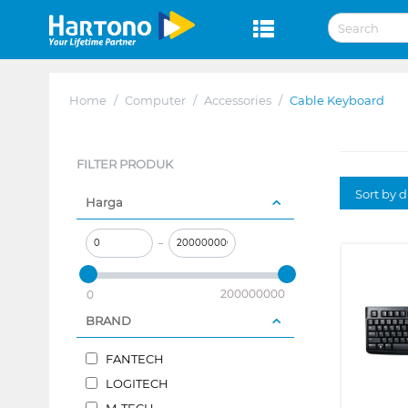
Home
/
Computer
/
Accessories
/
Cable Keyboard
FILTER PRODUK
Sort by 
Harga
–
200000000
0
BRAND
FANTECH
LOGITECH
M-TECH