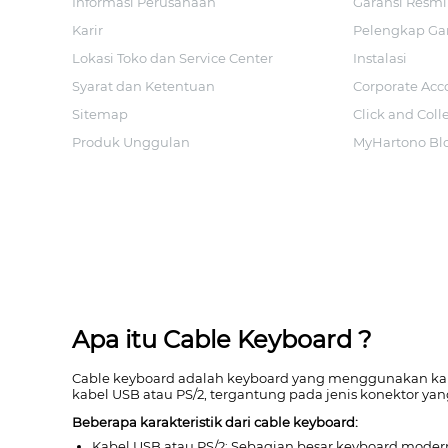
Informasi Perusahaan
Garansi Resmi
Karir
Pelengkap Ga
Lokasi Toko dan Service Center
Instalasi
Syarat dan Ketentuan
Corporate Acc
Sitemap
Click and Coll
Produk Unggulan
MyHartono Bl
Apa itu Cable Keyboard ?
Cable keyboard adalah keyboard yang menggunakan kab
kabel USB atau PS/2, tergantung pada jenis konektor yan
Beberapa karakteristik dari cable keyboard:
Kabel USB atau PS/2: Sebagian besar keyboard m