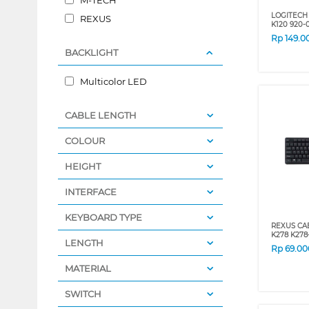
LOGITECH
REXUS
K120 920-
Rp
149.0
BACKLIGHT
Multicolor LED
CABLE LENGTH
COLOUR
HEIGHT
INTERFACE
KEYBOARD TYPE
REXUS CA
K278 K278
LENGTH
Rp
69.00
MATERIAL
SWITCH