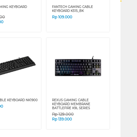
MING KEYBOARD
FANTECH GAMING CABLE
KEYBOARD K515_BK
000
Rp
109.000
00
BLE KEYBOARD NK1900
REXUS GAMING CABLE
KEYBOARD MEMBRANE
00
BATTLEFIRE K9L SERIES
Rp
129.000
Rp
139.000