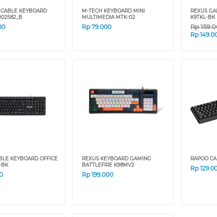
 CABLE KEYBOARD
M-TECH KEYBOARD MINI
REXUS GA
002582_B
MULTIMEDIA MTK-02
K9TKL-BK
Rp
159.
00
Rp
79.000
Rp
149.0
BLE KEYBOARD OFFICE
REXUS KEYBOARD GAMING
RAPOO CA
-BK
BATTLEFIRE K98MV2
Rp
129.0
0
Rp
199.000