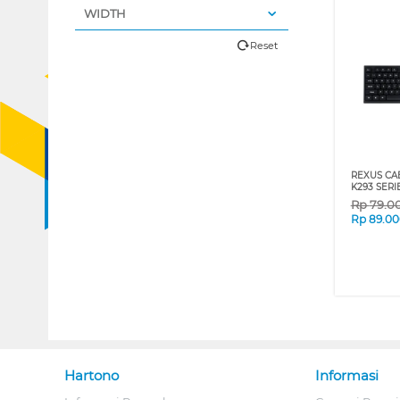
WIDTH
Reset
REXUS CA
K293 SERI
Rp
79.0
Rp
89.00
Hartono
Informasi