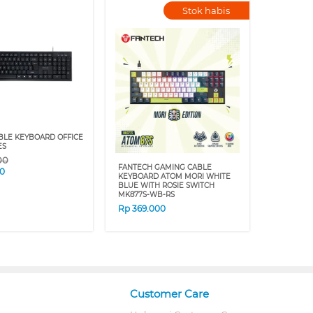
Stok habis
BLE KEYBOARD OFFICE
ES
00
FANTECH GAMING CABLE
0
KEYBOARD ATOM MORI WHITE
BLUE WITH ROSIE SWITCH
MK877S-WB-RS
Rp
369.000
Customer Care