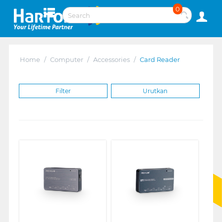
0
Home
/
Computer
/
Accessories
/
Card Reader
Filter
Urutkan