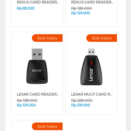
REXUS CARD READER RXC-208
REXUS CARD READER RXC-308
Rp
139.000
Rp
69.000
Rp
129.000
Stok habis
Stok habis
LEXAR CARD READER RW330 USB 3.1 LRW330U-BNBNG
LEXAR MULTI CARD READER 2 IN 1 LRW450UB
Rp
139.000
Rp
229.000
Rp
129.000
Rp
219.000
Stok habis