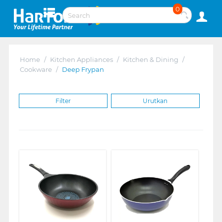
0
Home
/
Kitchen Appliances
/
Kitchen & Dining
/
Cookware
/
Deep Frypan
Filter
Urutkan