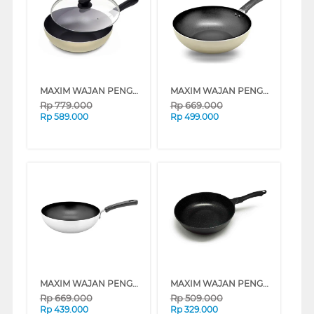
MAXIM WAJAN PENGGORENGAN 28 CM IMAGE COVERED DEEP FRYPAN NMIMSF28DPS
MAXIM WAJAN PENGGORENGAN 28 CM IMAGE OPEN DEEP FRYPAN NMIMSF28PPS
Rp
779.000
Rp
669.000
Rp
589.000
Rp
499.000
MAXIM WAJAN PENGGORENGAN 28 CM NEW COMMERCIAL DEEP FRYPAN NNCOSF11PDT
MAXIM WAJAN PENGGORENGAN 28 CM SUPERLITE DEEP FRYPAN NSPLSF28PXIB
Rp
669.000
Rp
509.000
Rp
439.000
Rp
329.000