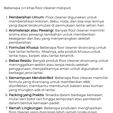
Beberapa ciri khas floor cleaner meliputi:
Pembersihan Umum
: Floor cleaner digunakan untuk
membersihkan kotoran, debu, noda, dan sisa-sisa lainnya
yang dapat terakumulasi di permukaan lantai sehari-hari.
Aromaterapi atau Pewangi
: Banyak floor cleaner memiliki
aroma atau pewangi tambahan untuk memberikan
kesegaran dan bau yang menyenangkan setelah
pembersihan.
Formulasi Khusus
: Beberapa floor cleaner dirancang untuk
tipe lantai tertentu. Misalnya, ada produk khusus untuk
lantai kayu, karpet, atau lantai keramik.
Bebas Residu
: Banyak produk floor cleaner dirancang untuk
meninggalkan sedikit atau tanpa residu setelah
penggunaan, menjadikannya aman untuk digunakan di
berbagai jenis lantai.
Kemampuan Mendisinfect
: Beberapa floor cleaner memiliki
formula yang dirancang untuk memberikan efek
disinfektan, membantu membunuh bakteri atau kuman
yang mungkin ada di lantai.
Packing yang Praktis
: Tersedia dalam berbagai kemasan,
mulai dari botol cair hingga semprotan atau pembersih
dalam bentuk kemasan padat.
Ramah Lingkungan
: Beberapa produsen menghasilkan
floor cleaner yang dianggap lebih ramah lingkungan,