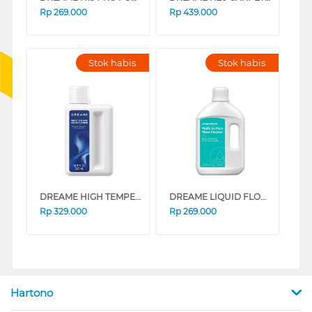
Rp
269.000
Rp
439.000
Stok habis
Stok habis
DREAME HIGH TEMPERATUR FLOOR CLEANER DREAMEHIGHTEMP
DREAME LIQUID FLOOR CLEANER DREAMEMULTISURFACE
Rp
329.000
Rp
269.000
Hartono