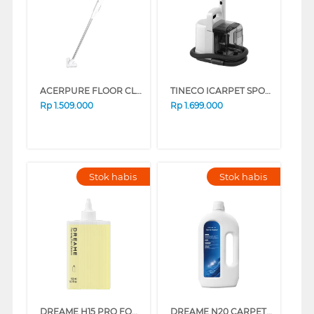
ACERPURE FLOOR CLEANERS CLEAN LITE HV312-10W
TINECO ICARPET SPOT CLEANER ICARPETSPOT
Rp
1.509.000
Rp
1.699.000
Stok habis
Stok habis
DREAME H15 PRO FOAMING FLOOR CLEANER DREAMEFOAMING
DREAME N20 CARPET CLEANER SOLUTION DREAMECLEANSOLCARP