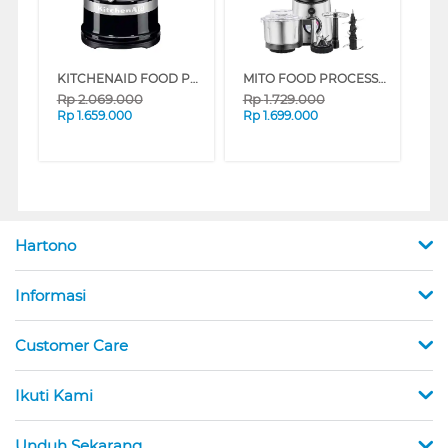
KITCHENAID FOOD PROCESSOR 5KFC3516EOB
MITO FOOD PROCESSOR OMNI BLADE BLENDER BL100
Rp
2.069.000
Rp
1.729.000
Rp
1.659.000
Rp
1.699.000
Hartono
Informasi
Customer Care
Ikuti Kami
Unduh Sekarang