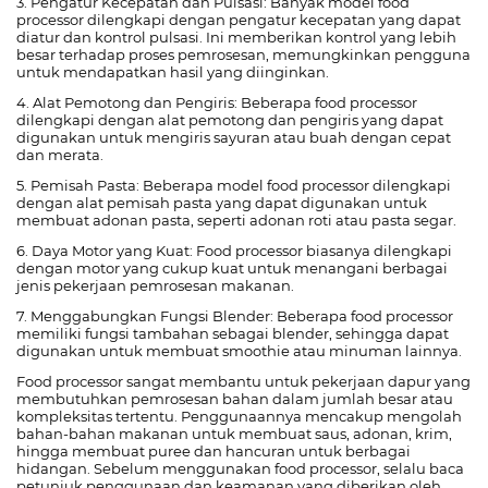
3. Pengatur Kecepatan dan Pulsasi: Banyak model food
processor dilengkapi dengan pengatur kecepatan yang dapat
diatur dan kontrol pulsasi. Ini memberikan kontrol yang lebih
besar terhadap proses pemrosesan, memungkinkan pengguna
untuk mendapatkan hasil yang diinginkan.
4. Alat Pemotong dan Pengiris: Beberapa food processor
dilengkapi dengan alat pemotong dan pengiris yang dapat
digunakan untuk mengiris sayuran atau buah dengan cepat
dan merata.
5. Pemisah Pasta: Beberapa model food processor dilengkapi
dengan alat pemisah pasta yang dapat digunakan untuk
membuat adonan pasta, seperti adonan roti atau pasta segar.
6. Daya Motor yang Kuat: Food processor biasanya dilengkapi
dengan motor yang cukup kuat untuk menangani berbagai
jenis pekerjaan pemrosesan makanan.
7. Menggabungkan Fungsi Blender: Beberapa food processor
memiliki fungsi tambahan sebagai blender, sehingga dapat
digunakan untuk membuat smoothie atau minuman lainnya.
Food processor sangat membantu untuk pekerjaan dapur yang
membutuhkan pemrosesan bahan dalam jumlah besar atau
kompleksitas tertentu. Penggunaannya mencakup mengolah
bahan-bahan makanan untuk membuat saus, adonan, krim,
hingga membuat puree dan hancuran untuk berbagai
hidangan. Sebelum menggunakan food processor, selalu baca
petunjuk penggunaan dan keamanan yang diberikan oleh