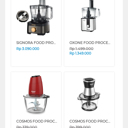
SIGNORA FOOD PROCESSOR SG-1910FP
OXONE FOOD PROCESSOR OX-294
Rp
1.499.000
Rp
3.090.000
Rp
1.349.000
COSMOS FOOD PROCESSOR FP-313R
COSMOS FOOD PROCESSOR FP-32
Rp
339.000
Rp
399.000