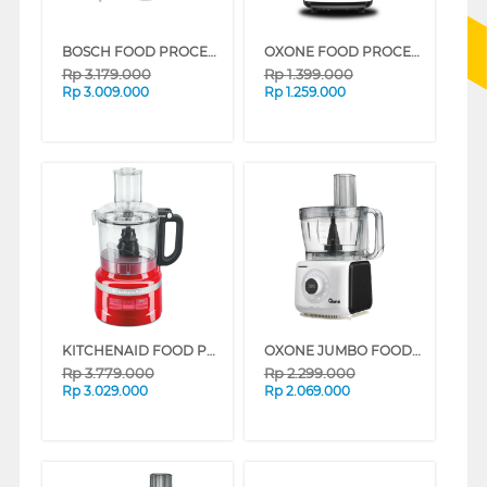
BOSCH FOOD PROCESSOR MCM3501M
OXONE FOOD PROCESSOR OX-293
Rp
3.179.000
Rp
1.399.000
Rp
3.009.000
Rp
1.259.000
KITCHENAID FOOD PROCESSOR EMPIRE RED 5KFP0719EER
OXONE JUMBO FOOD PROCESSOR OX-295
Rp
3.779.000
Rp
2.299.000
Rp
3.029.000
Rp
2.069.000