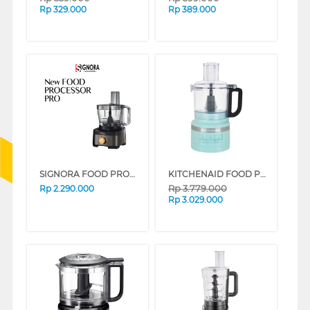
Rp
329.000
Rp
389.000
SIGNORA FOOD PROCESSOR (EXC CUBIC CUTTER) SG-1910FP_NON
KITCHENAID FOOD PROCESSOR 5KFP0719EIC_K
Rp
3.779.000
Rp
2.290.000
Rp
3.029.000