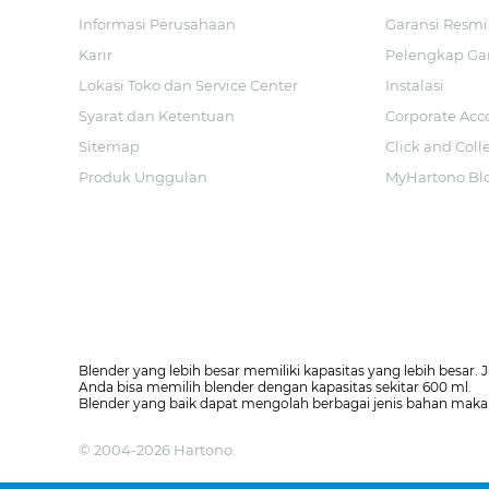
Informasi Perusahaan
Garansi Resmi
Karir
Pelengkap Ga
Lokasi Toko dan Service Center
Instalasi
Syarat dan Ketentuan
Corporate Acc
Sitemap
Click and Coll
Produk Unggulan
MyHartono Bl
Blender yang lebih besar memiliki kapasitas yang lebih besar.
Anda bisa memilih blender dengan kapasitas sekitar 600 ml.
Blender yang baik dapat mengolah berbagai jenis bahan makan
© 2004-2026 Hartono.