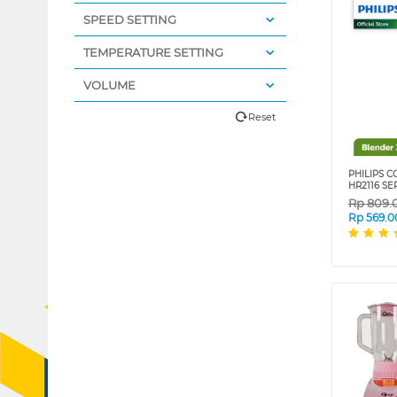
SPEED SETTING
TEMPERATURE SETTING
VOLUME
Reset
PHILIPS 
HR2116 SE
Rp
809.
Rp
569.0