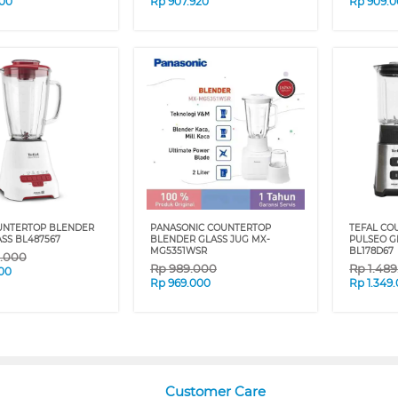
00
Rp
907.920
Rp
909.
UNTERTOP BLENDER
PANASONIC COUNTERTOP
TEFAL CO
ASS BL487567
BLENDER GLASS JUG MX-
PULSEO G
MG5351WSR
BL178D67
9.000
Rp
989.000
Rp
1.48
00
Rp
969.000
Rp
1.349
Customer Care