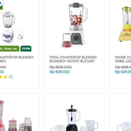
COUNTERTOP BLENDER
TEFAL COUNTERTOP BLENDER
OXONE C
RIES
BLENDEO+ ROTATE BL2C2167
OX863_GR
000
Rp
809.000
Rp
699.
00
Rp
609.000
Rp
629.0
(1)