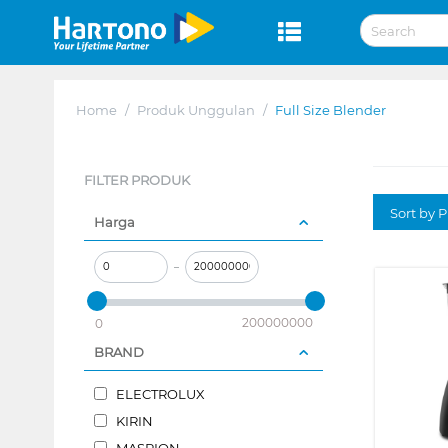
Home
/
Produk Unggulan
/
Full Size Blender
FILTER PRODUK
Sort by P
Harga
–
200000000
0
BRAND
ELECTROLUX
KIRIN
MASPION