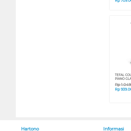
Rp
709.0
TEFAL CO
PIANO GL
Rp
1.04
Rp
939.0
Hartono
Informasi