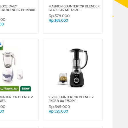
LOCE DAILY
MASPION COUNTERTOP BLENDER
TOP BLENDER EHM8001
GLASS JAR MT-1263GL
Rp
379.000
000
Rp
369.000
00
COUNTERTOP BLENDER
KIRIN COUNTERTOP BLENDER
RIES
FKRBB-00-1750PL1
000
Rp
549.000
000
Rp
529.000