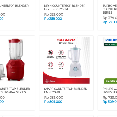
UNTERTOP BLENDER
KIRIN COUNTERTOP BLENDER
TURBO VE
FKRBB-00-1750PL
COUNTER
SERIES
000
Rp
529.000
Rp
379.
00
Rp
359.000
Rp
359.0
COUNTERTOP BLENDER
SHARP COUNTERTOP BLENDER
PHILIPS 
ES HR-2042 SERIES
EM-152G-BL
HR2115 SE
000
Rp
539.000
Rp
739.
00
Rp
509.000
Rp
509.