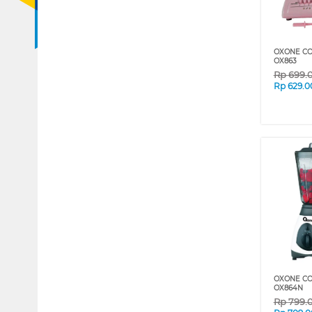
OXONE C
OX863
Rp
699.
Rp
629.0
OXONE C
OX864N
Rp
799.