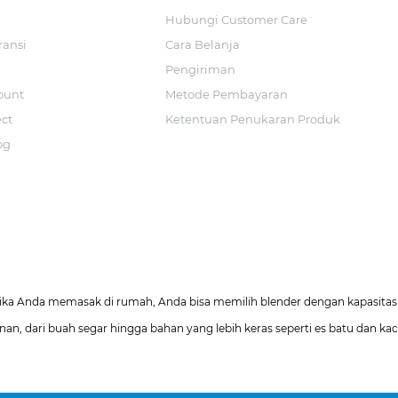
Hubungi Customer Care
ransi
Cara Belanja
Pengiriman
ount
Metode Pembayaran
ect
Ketentuan Penukaran Produk
og
 Jika Anda memasak di rumah, Anda bisa memilih blender dengan kapasitas 
an, dari buah segar hingga bahan yang lebih keras seperti es batu dan k