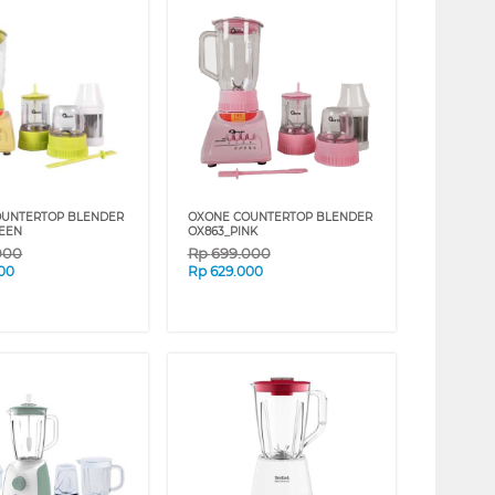
OUNTERTOP BLENDER
OXONE COUNTERTOP BLENDER
EEN
OX863_PINK
000
Rp
699.000
00
Rp
629.000