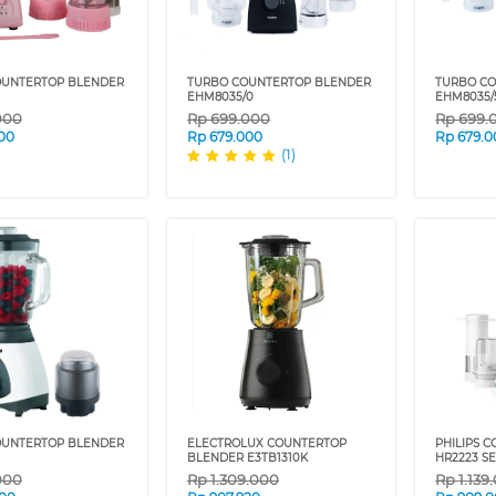
OUNTERTOP BLENDER
TURBO COUNTERTOP BLENDER
TURBO C
EHM8035/0
EHM8035/
000
Rp
699.000
Rp
699.
00
Rp
679.000
Rp
679.0
(1)
OUNTERTOP BLENDER
ELECTROLUX COUNTERTOP
PHILIPS 
BLENDER E3TB1310K
HR2223 SE
000
Rp
1.309.000
Rp
1.139