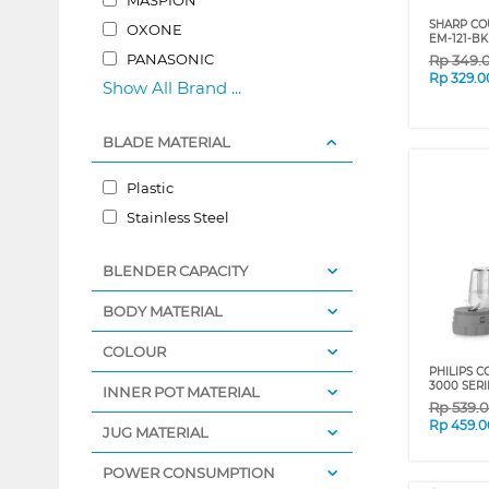
SHARP CO
OXONE
EM-121-BK
PANASONIC
Rp
349.
Rp
329.0
Show All Brand ...
BLADE MATERIAL
Plastic
Stainless Steel
BLENDER CAPACITY
BODY MATERIAL
COLOUR
PHILIPS 
3000 SERI
INNER POT MATERIAL
Rp
539.
Rp
459.0
JUG MATERIAL
POWER CONSUMPTION