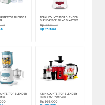
OUNTERTOP BLENDER
TEFAL COUNTERTOP BLENDER
51
BLENDFORCE PIANO BL477567
000
Rp
909.000
00
Rp
679.000
COUNTERTOP BLENDER
KIRIN COUNTERTOP BLENDER
RIES
FKRBB-00-1750PLSET
.000
Rp
969.000