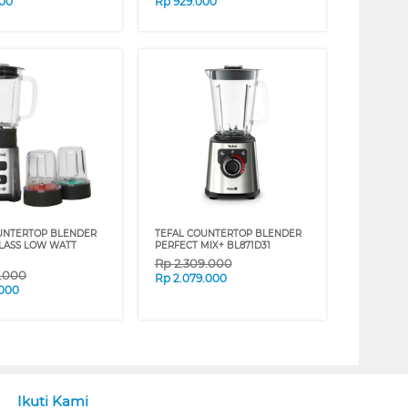
000
Rp
929.000
UNTERTOP BLENDER
TEFAL COUNTERTOP BLENDER
LASS LOW WATT
PERFECT MIX+ BL871D31
Rp
2.309.000
9.000
Rp
2.079.000
.000
Ikuti Kami