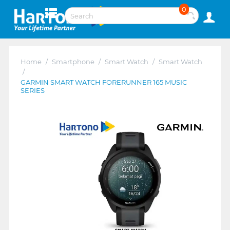
0
Home
/
Smartphone
/
Smart Watch
/
Smart Watch
/
GARMIN SMART WATCH FORERUNNER 165 MUSIC
SERIES