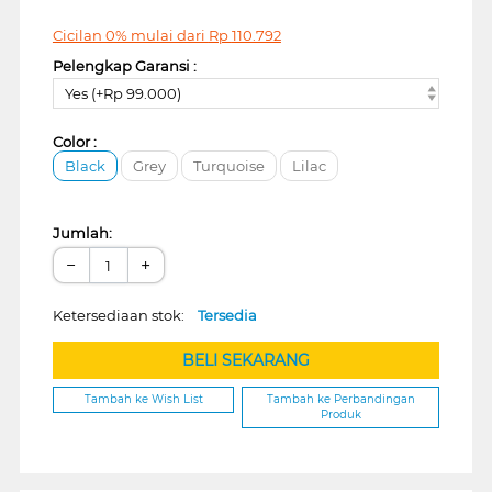
Cicilan 0% mulai dari
Rp
110.792
Pelengkap Garansi :
Yes (+Rp 99.000)
Color :
Black
Grey
Turquoise
Lilac
Jumlah:
−
+
Ketersediaan stok:
Tersedia
BELI SEKARANG
Tambah ke Wish List
Tambah ke Perbandingan
Produk