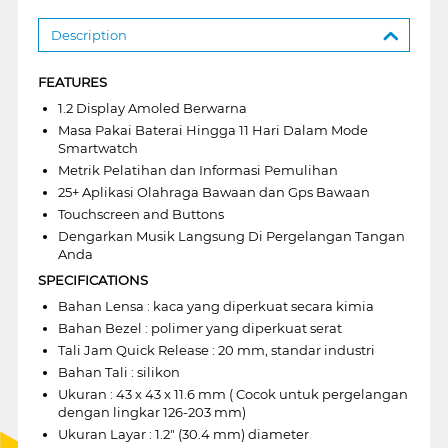
Description
FEATURES
1.2 Display Amoled Berwarna
Masa Pakai Baterai Hingga 11 Hari Dalam Mode
Smartwatch
Metrik Pelatihan dan Informasi Pemulihan
25+ Aplikasi Olahraga Bawaan dan Gps Bawaan
Touchscreen and Buttons
Dengarkan Musik Langsung Di Pergelangan Tangan
Anda
SPECIFICATIONS
Bahan Lensa : kaca yang diperkuat secara kimia
Bahan Bezel : polimer yang diperkuat serat
Tali Jam Quick Release : 20 mm, standar industri
Bahan Tali : silikon
Ukuran : 43 x 43 x 11.6 mm ( Cocok untuk pergelangan
dengan lingkar 126-203 mm)
Ukuran Layar : 1.2" (30.4 mm) diameter