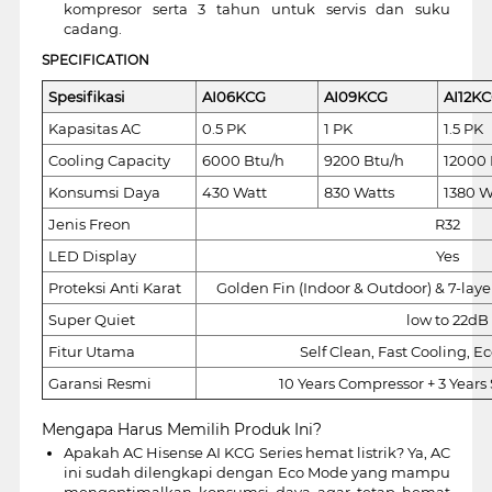
kompresor serta 3 tahun untuk servis dan suku
cadang.
SPECIFICATION
Spesifikasi
AI06KCG
AI09KCG
AI12K
Kapasitas AC
0.5 PK
1 PK
1.5 PK
Cooling Capacity
6000 Btu/h
9200 Btu/h
12000 
Konsumsi Daya
430 Watt
830 Watts
1380 W
Jenis Freon
R32
LED Display
Yes
Proteksi Anti Karat
Golden Fin (Indoor & Outdoor) & 7-laye
Super Quiet
low to 22dB
Fitur Utama
Self Clean, Fast Cooling, E
Garansi Resmi
10 Years Compressor + 3 Years 
Mengapa Harus Memilih Produk Ini?
Apakah AC Hisense AI KCG Series hemat listrik? Ya, AC
ini sudah dilengkapi dengan Eco Mode yang mampu
mengoptimalkan konsumsi daya agar tetap hemat