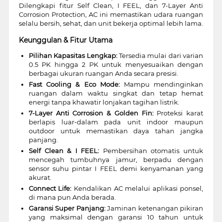
Dilengkapi fitur Self Clean, I FEEL, dan 7-Layer Anti
Corrosion Protection, AC ini memastikan udara ruangan
selalu bersih, sehat, dan unit bekerja optimal lebih lama.
Keunggulan & Fitur Utama
Pilihan Kapasitas Lengkap:
Tersedia mulai dari varian
0.5 PK hingga 2 PK untuk menyesuaikan dengan
berbagai ukuran ruangan Anda secara presisi.
Fast Cooling & Eco Mode:
Mampu mendinginkan
ruangan dalam waktu singkat dan tetap hemat
energi tanpa khawatir lonjakan tagihan listrik.
7-Layer Anti Corrosion & Golden Fin:
Proteksi karat
berlapis luar-dalam pada unit indoor maupun
outdoor untuk memastikan daya tahan jangka
panjang.
Self Clean & I FEEL:
Pembersihan otomatis untuk
mencegah tumbuhnya jamur, berpadu dengan
sensor suhu pintar I FEEL demi kenyamanan yang
akurat.
Connect Life:
Kendalikan AC melalui aplikasi ponsel,
di mana pun Anda berada.
Garansi Super Panjang:
Jaminan ketenangan pikiran
yang maksimal dengan garansi 10 tahun untuk