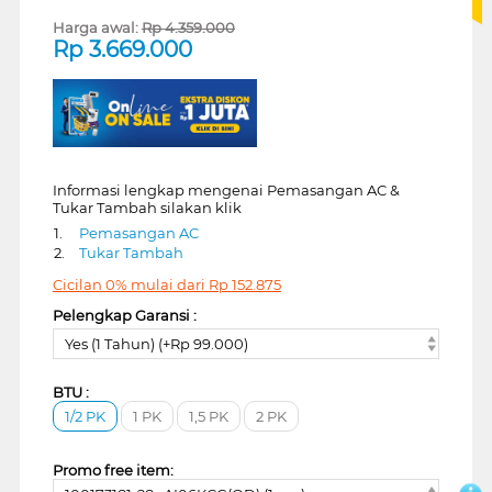
Harga awal:
Rp
4.359.000
Rp
3.669.000
Informasi lengkap mengenai Pemasangan AC &
Tukar Tambah silakan klik
1.
Pemasangan AC
2.
Tukar Tambah
Cicilan 0% mulai dari
Rp
152.875
Pelengkap Garansi :
Yes (1 Tahun) (+Rp 99.000)
BTU :
1/2 PK
1 PK
1,5 PK
2 PK
Promo free item: