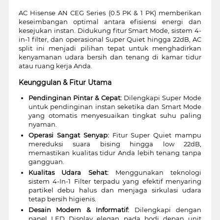
AC Hisense AN CEG Series (0.5 PK & 1 PK) memberikan
keseimbangan optimal antara efisiensi energi dan
kesejukan instan. Didukung fitur Smart Mode, sistem 4-
in-1 filter, dan operasional Super Quiet hingga 22dB, AC
split ini menjadi pilihan tepat untuk menghadirkan
kenyamanan udara bersih dan tenang di kamar tidur
atau ruang kerja Anda.
Keunggulan & Fitur Utama
Pendinginan Pintar & Cepat:
Dilengkapi Super Mode
untuk pendinginan instan seketika dan Smart Mode
yang otomatis menyesuaikan tingkat suhu paling
nyaman.
Operasi Sangat Senyap:
Fitur Super Quiet mampu
mereduksi suara bising hingga low 22dB,
memastikan kualitas tidur Anda lebih tenang tanpa
gangguan.
Kualitas Udara Sehat:
Menggunakan teknologi
sistem 4-In-1 Filter terpadu yang efektif menyaring
partikel debu halus dan menjaga sirkulasi udara
tetap bersih higienis.
Desain Modern & Informatif:
Dilengkapi dengan
panel LED Display elegan pada bodi depan unit