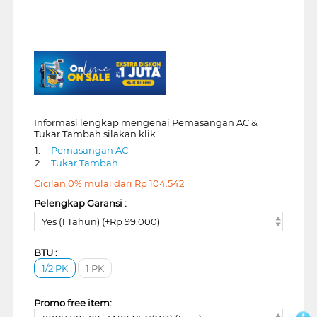
Informasi lengkap mengenai Pemasangan AC &
Tukar Tambah silakan klik
1.
Pemasangan AC
2.
Tukar Tambah
Cicilan 0% mulai dari
Rp
104.542
Pelengkap Garansi :
Yes (1 Tahun) (+Rp 99.000)
BTU :
1/2 PK
1 PK
Promo free item: