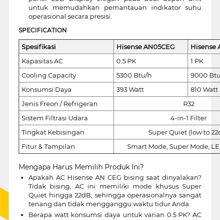
untuk memudahkan pemantauan indikator suhu
operasional secara presisi.
SPECIFICATION
Spesifikasi
Hisense AN05CEG
Hisense
Kapasitas AC
0.5 PK
1 PK
Cooling Capacity
5300 Btu/h
9000 Btu
Konsumsi Daya
393 Watt
810 Watt
Jenis Freon / Refrigeran
R32
Sistem Filtrasi Udara
4-in-1 Filter
Tingkat Kebisingan
Super Quiet (low to 22
Fitur & Tampilan
Smart Mode, Super Mode, LE
Mengapa Harus Memilih Produk Ini?
Apakah AC Hisense AN CEG bising saat dinyalakan?
Tidak bising, AC ini memiliki mode khusus Super
Quiet hingga 22dB, sehingga operasionalnya sangat
tenang dan tidak mengganggu waktu tidur Anda.
Berapa watt konsumsi daya untuk varian 0.5 PK? AC