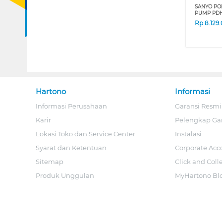
SANYO PO
PUMP PDH
Rp
8.129
Hartono
Informasi
Informasi Perusahaan
Garansi Resmi
Karir
Pelengkap Ga
Lokasi Toko dan Service Center
Instalasi
Syarat dan Ketentuan
Corporate Acc
Sitemap
Click and Coll
Produk Unggulan
MyHartono Bl