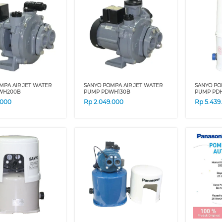
MPA AIR JET WATER
SANYO POMPA AIR JET WATER
SANYO PO
WH200B
PUMP PDWH130B
PUMP PD
.000
Rp
2.049.000
Rp
5.439