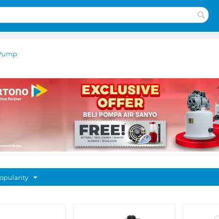
 Pump
opularity