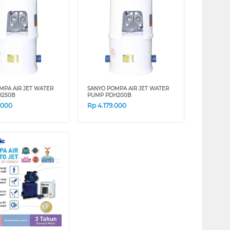
MPA AIR JET WATER
SANYO POMPA AIR JET WATER
H250B
PUMP PDH200B
.000
Rp
4.179.000