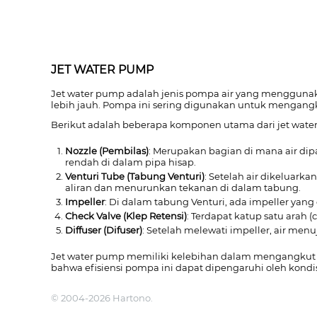
JET WATER PUMP
Jet water pump adalah jenis pompa air yang menggunaka
lebih jauh. Pompa ini sering digunakan untuk mengangk
Berikut adalah beberapa komponen utama dari jet wate
Nozzle (Pembilas)
: Merupakan bagian di mana air dip
rendah di dalam pipa hisap.
Venturi Tube (Tabung Venturi)
: Setelah air dikeluark
aliran dan menurunkan tekanan di dalam tabung.
Impeller
: Di dalam tabung Venturi, ada impeller yang
Check Valve (Klep Retensi)
: Terdapat katup satu arah
Diffuser (Difuser)
: Setelah melewati impeller, air men
Jet water pump memiliki kelebihan dalam mengangkut a
bahwa efisiensi pompa ini dapat dipengaruhi oleh kondi
© 2004-2026 Hartono.