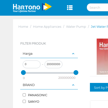
Home
/
Home Appliances
/
Water Pump
/
Jet Water
FILTER PRODUK
Harga
–
200000000
0
BRAND
Sort by P
PANASONIC
SANYO