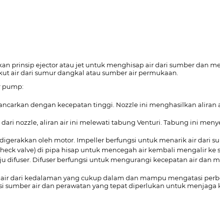
n prinsip ejector atau jet untuk menghisap air dari sumber dan m
ut air dari sumur dangkal atau sumber air permukaan.
r pump:
ancarkan dengan kecepatan tinggi. Nozzle ini menghasilkan aliran
an dari nozzle, aliran air ini melewati tabung Venturi. Tabung ini
 digerakkan oleh motor. Impeller berfungsi untuk menarik air dari s
 (check valve) di pipa hisap untuk mencegah air kembali mengalir k
uju difuser. Difuser berfungsi untuk mengurangi kecepatan air dan
ir dari kedalaman yang cukup dalam dan mampu mengatasi perbed
si sumber air dan perawatan yang tepat diperlukan untuk menjaga k