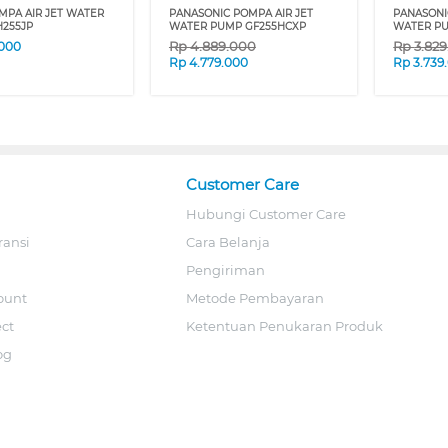
MPA AIR JET WATER
PANASONIC POMPA AIR JET
PANASONI
255JP
WATER PUMP GF255HCXP
WATER P
Rp
4.889.000
Rp
3.82
.000
Rp
4.779.000
Rp
3.739
Customer Care
Hubungi Customer Care
ransi
Cara Belanja
Pengiriman
ount
Metode Pembayaran
ect
Ketentuan Penukaran Produk
og