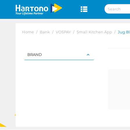
Home
/
Bank
/
VOSPAY
/
Small Kitchen App
/
Jug B
BRAND