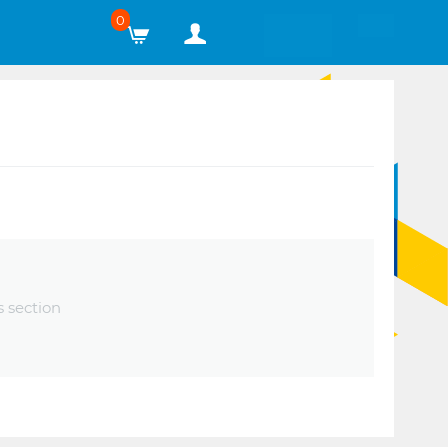
0
s section