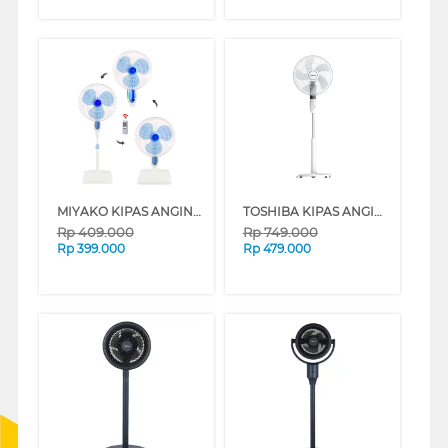
MIYAKO KIPAS ANGIN BERDIRI STAND FAN TJR-101PL
TOSHIBA KIPAS ANGIN BERDIRI STAND FAN F-ASA60ID(W)
Rp
409.000
Rp
749.000
Rp
399.000
Rp
479.000