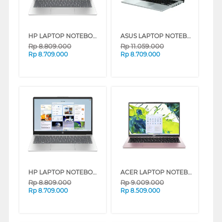
HP LAPTOP NOTEBOOK 14-EP0261TU INTEL CORE I3-1315U
ASUS LAPTOP NOTEBOOK VIVOBOOK GO E1404FA-VIPS3852M AMD RYZEN 3 7320U
Rp
8.809.000
Rp
11.059.000
Rp
8.709.000
Rp
8.709.000
HP LAPTOP NOTEBOOK 14-EP0260TU INTEL CORE I3-1315U
ACER LAPTOP NOTEBOOK ASPIRE LITE AL14-53M-36GD INTEL CORE I3-1315U
Rp
8.809.000
Rp
9.009.000
Rp
8.709.000
Rp
8.509.000