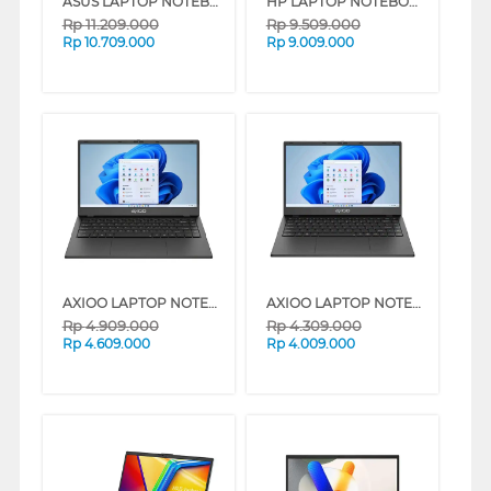
ASUS LAPTOP NOTEBOOK VIVOBOOK GO E1404FA-VIPS5151M AMD RYZEN 5 7520U
HP LAPTOP NOTEBOOK 14-EM0320AU AMD RYZEN 3 7320U
Rp
11.209.000
Rp
9.509.000
Rp
10.709.000
Rp
9.009.000
AXIOO LAPTOP NOTEBOOK MYBOOK HYPE 1 INTEL CELERON N4020
AXIOO LAPTOP NOTEBOOK MYBOOK HYPE 1 INTEL CELERON N4020
Rp
4.909.000
Rp
4.309.000
Rp
4.609.000
Rp
4.009.000