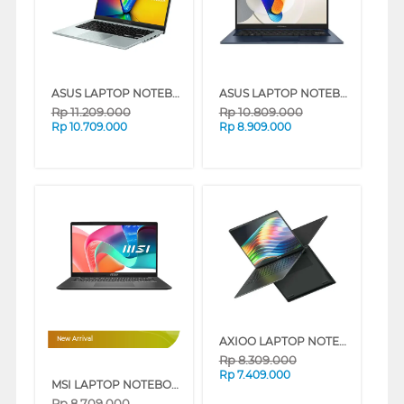
ASUS LAPTOP NOTEBOOK VIVOBOOK GO E1404FA-VIPS5152M AMD RYZEN 5 7520U
ASUS LAPTOP NOTEBOOK VIVOBOOK A1404VA-VIPS3824M INTEL CORE I3-1315U
Rp
11.209.000
Rp
10.809.000
Rp
10.709.000
Rp
8.909.000
AXIOO LAPTOP NOTEBOOK HYPE R3 INTEL CORE I3-1215U
New Arrival
Rp
8.309.000
Rp
7.409.000
MSI LAPTOP NOTEBOOK MODERN 14 F13MG MS-14S1 INTEL CORE I3-1315U
Rp
8.709.000