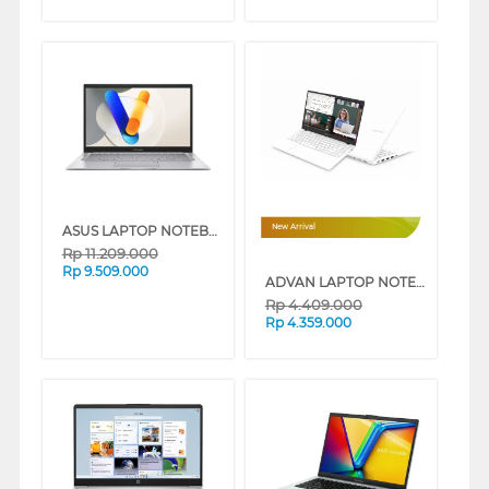
ASUS LAPTOP NOTEBOOK VIVOBOOK A1404VA-VIPS3856M INTEL CORE I3-1315U
New Arrival
Rp
11.209.000
Rp
9.509.000
ADVAN LAPTOP NOTEBOOK SOULMATE X2 AMD 3020E
Rp
4.409.000
Rp
4.359.000