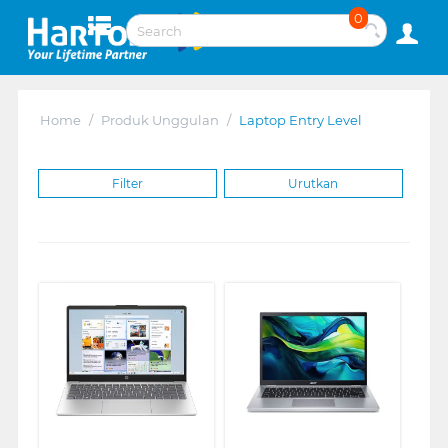
0
Home
/
Produk Unggulan
/
Laptop Entry Level
Filter
Urutkan