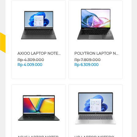
AXIOO LAPTOP NOTEBOOK MYBOOK HYPE 1 INTEL CELERON N4020
POLYTRON LAPTOP NOTEBOOK LUXIA 14M3I3AG82H INTEL CORE I3-1215U
Rp
4.309.000
Rp
7.809.000
Rp
4.009.000
Rp
6.309.000