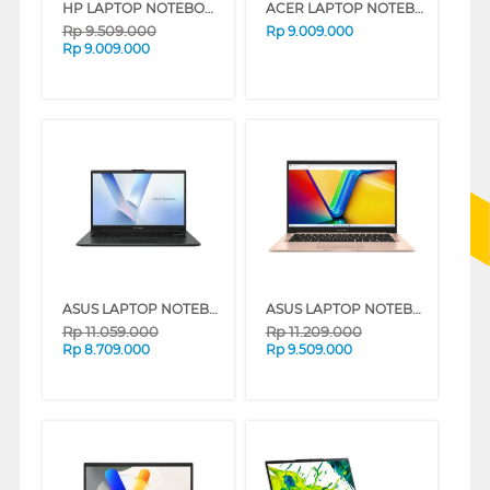
HP LAPTOP NOTEBOOK 14-EM0321AU AMD RYZEN 3-7320U
ACER LAPTOP NOTEBOOK ASPIRE GO AG14-72P-38GD INTEL CORE I3-1315U
Rp
9.509.000
Rp
9.009.000
Rp
9.009.000
ASUS LAPTOP NOTEBOOK VIVOBOOK GO E1404FA-VIPS3851M AMD RYZEN 3-7320U
ASUS LAPTOP NOTEBOOK VIVOBOOK A1404VA-VIPS3855M INTEL CORE I3-1315U
Rp
11.059.000
Rp
11.209.000
Rp
8.709.000
Rp
9.509.000