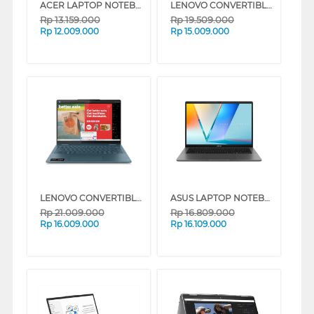
ACER LAPTOP NOTEBOOK SWIFT GO SFG14-41-R3ZH AMD RYZEN 7-7730U
LENOVO CONVERTIBLE LAPTOP NOTEBOOK IDEAPAD 5 2IN1 14IRU9 INTEL CORE 7-150U
Rp
13.159.000
Rp
19.509.000
Rp
12.009.000
Rp
15.009.000
LENOVO CONVERTIBLE LAPTOP YOGA7-14AKP10 AMD RYZEN AI 5 340
ASUS LAPTOP NOTEBOOK VIVOBOOK S M3407HA-OLED5111M AMD RYZEN 5 220
Rp
21.009.000
Rp
16.809.000
Rp
16.009.000
Rp
16.109.000