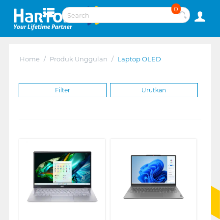
0
Home
/
Produk Unggulan
/
Laptop OLED
Filter
Urutkan