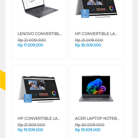
LENOVO CONVERTIBLE LAPTOP NOTEBOOK YOGA 7 14IRL8 INTEL EVO CORE I5-1340P
HP CONVERTIBLE LAPTOP NOTEBOOK ENVY X360-FC0777TU INTEL EVO CORE 7-155U
Rp
21.009.000
Rp
21.009.000
Rp
17.009.000
Rp
18.009.000
HP CONVERTIBLE LAPTOP NOTEBOOK ENVY X360-FA0888AU AMD RYZEN 7-8840HS
ACER LAPTOP NOTEBOOK SWIFT GO 14 AI SFG14-64-R3PS AMD RYZEN 7- AI 350
Rp
21.509.000
Rp
20.009.000
Rp
19.509.000
Rp
19.509.000