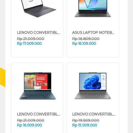
LENOVO CONVERTIBLE LAPTOP NOTEBOOK YOGA 7 14IRL8 INTEL EVO CORE I5-1340P
ASUS LAPTOP NOTEBOOK VIVOBOOK S M3407HA-OLED5111M AMD RYZEN 5 220
Rp
21.009.000
Rp
16.809.000
Rp
17.009.000
Rp
16.109.000
LENOVO CONVERTIBLE LAPTOP YOGA7-14AKP10 AMD RYZEN AI 5 340
LENOVO CONVERTIBLE LAPTOP NOTEBOOK IDEAPAD 5 2IN1 14IRU9 INTEL CORE 7-150U
Rp
21.009.000
Rp
19.509.000
Rp
16.009.000
Rp
15.009.000