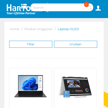
0
Home
/
Produk Unggulan
/
Laptop OLED
Filter
Urutkan