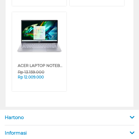
ACER LAPTOP NOTEBOOK SWIFT GO SFG14-41-R3ZH AMD RYZEN 7-7730U
Rp
13.159.000
Rp
12.009.000
Hartono
Informasi