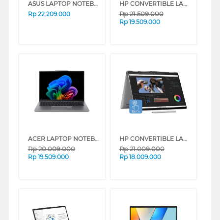
ASUS LAPTOP NOTEBOOK ZENBOOK UM3406KA-OLEDS7311M AMD AI R7-350
HP CONVERTIBLE LAPTOP NOTEBOOK ENVY X360-FA0888AU AMD RYZEN 7-8840HS
Rp
21.509.000
Rp
22.209.000
Rp
19.509.000
ACER LAPTOP NOTEBOOK SWIFT GO 14 AI SFG14-64-R3PS AMD RYZEN 7- AI 350
HP CONVERTIBLE LAPTOP NOTEBOOK ENVY X360-FC0777TU INTEL EVO CORE 7-155U
Rp
20.009.000
Rp
21.009.000
Rp
19.509.000
Rp
18.009.000