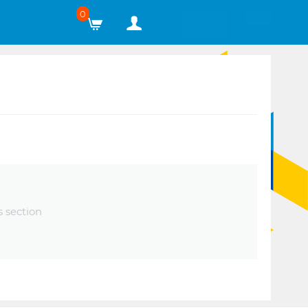
0
s section