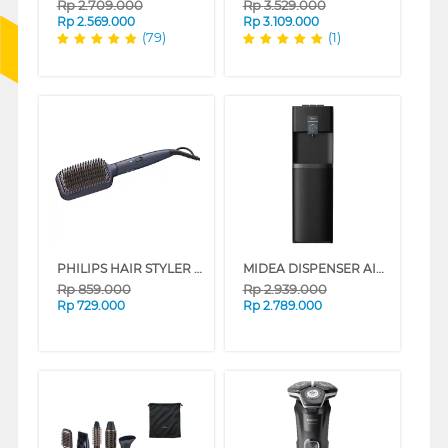
Rp
2.709.000
Rp
3.529.000
Rp
2.569.000
Rp
3.109.000
(79)
(1)
PHILIPS HAIR STYLER BHH885/00
MIDEA DISPENSER AIR BERDIRI STANDING DISPENSER YL2036BUV
Rp
859.000
Rp
2.939.000
Rp
729.000
Rp
2.789.000