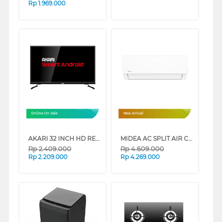
Rp
1.969.000
Online On Sale
New Arrival
AKARI 32 INCH HD READY SMART ANDROID TV AT-32AS2
MIDEA AC SPLIT AIR CONDITIONER STANDARD PRIME GUARD MSFQ-CRN8-ID SERIES
Rp
2.409.000
Rp
4.609.000
Rp
2.209.000
Rp
4.269.000