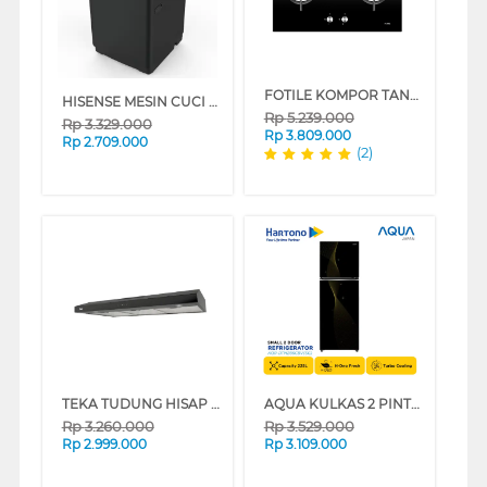
FOTILE KOMPOR TANAM BUILT IN HOB GHG78211
HISENSE MESIN CUCI 1 TABUNG TOP LOAD WASHER 9 KG WT90F30
Rp
5.239.000
Rp
3.329.000
Rp
3.809.000
Rp
2.709.000
(2)
TEKA TUDUNG HISAP ASAP SLIM LINE HOOD HGI902BLACK
AQUA KULKAS 2 PINTU KECIL SMALL 2 DOOR REFRIGERATOR STAR GOLD AQR-DTM285CBV(SG)
Rp
3.260.000
Rp
3.529.000
Rp
2.999.000
Rp
3.109.000