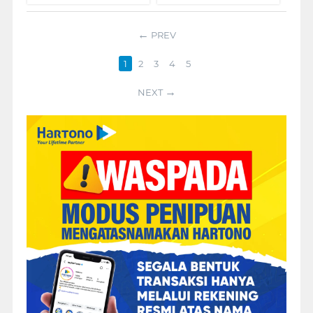
PREV
1
2
3
4
5
NEXT