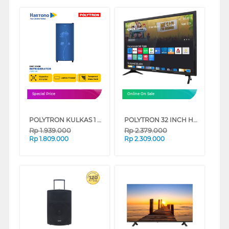
Special Price
Online On Sale
POLYTRON KULKAS 1 PINTU 1 DOOR REFRIGERATOR METALLIC PRB179B
POLYTRON 32 INCH HD READY SMART TV PLD32CV2269
Rp
1.939.000
Rp
2.379.000
Rp
1.809.000
Rp
2.309.000