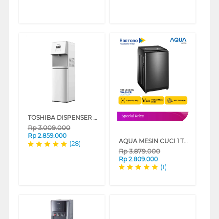
TOSHIBA DISPENSER AIR BERDIRI GALON BAWAH STANDING DISPENSER RWF-W1830BN(W)
Special Price
Rp
3.009.000
Rp
2.859.000
AQUA MESIN CUCI 1 TABUNG TOP LOAD WASHER 9 KG AQW-900F
(28)
Rp
3.879.000
Rp
2.809.000
(1)