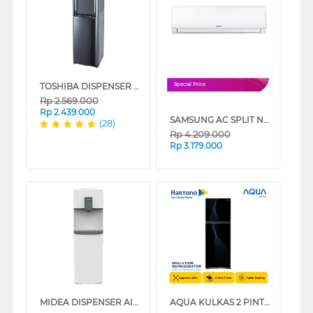
TOSHIBA DISPENSER AIR BERDIRI GALON BAWAH STANDING DISPENSER RWF-W1615BN(K1)
Special Price
Rp
2.569.000
Rp
2.439.000
SAMSUNG AC SPLIT NEO ALPHA INVERTER AIR CONDITIONER AR40 SERIES
(28)
Rp
4.209.000
Rp
3.179.000
MIDEA DISPENSER AIR BERDIRI GALON BAWAH STANDING DISPENSER YL2036S
AQUA KULKAS 2 PINTU KECIL SMALL 2 DOOR REFRIGERATOR STAR BLUE AQR-DTM285CBV(SB)