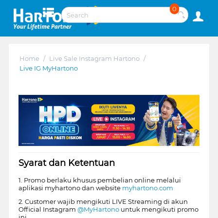
0
Home
/
Live Sale Instagram Hartono
/
Live IG MyHartono
Syarat dan Ketentuan
1. Promo berlaku khusus pembelian online melalui
aplikasi myhartono dan website
myhartono.com
2. Customer wajib mengikuti LIVE Streaming di akun
Official Instagram
@MyHartono
untuk mengikuti promo
ini.