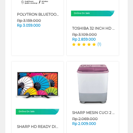
POLYTRON BLUETOOTH SPEAKER AKTIF KARAOKE 15 INCH PASPRO15F3
Online On Sale
Rp
3.159.000
Rp
3.059.000
TOSHIBA 32 INCH HD READY LED SMART TV 32V31LP
Rp
3.109.000
Rp
2.859.000
(1)
SHARP MESIN CUCI 2 TABUNG SEMI AUTO WASHER 8 KG EST85NTPK
Online On Sale
Rp
2.069.000
Rp
2.009.000
SHARP HD READY DIGITAL TV HD1500I SERIES