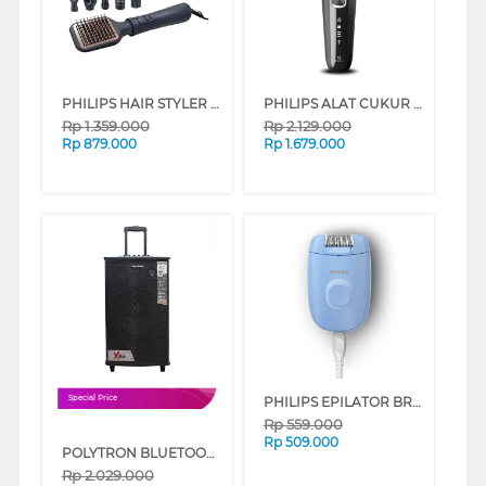
PHILIPS HAIR STYLER BHA530/00
PHILIPS ALAT CUKUR WET & DRY ELECTRIC SHAVER 5000 SERIES S5898/17
Rp
1.359.000
Rp
2.129.000
Rp
879.000
Rp
1.679.000
PHILIPS EPILATOR BRE228/00
Special Price
Rp
559.000
Rp
509.000
POLYTRON BLUETOOTH SPEAKER AKTIF KARAOKE PASPRO12F7
Rp
2.029.000