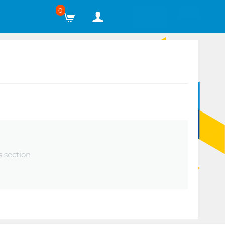
0
s section