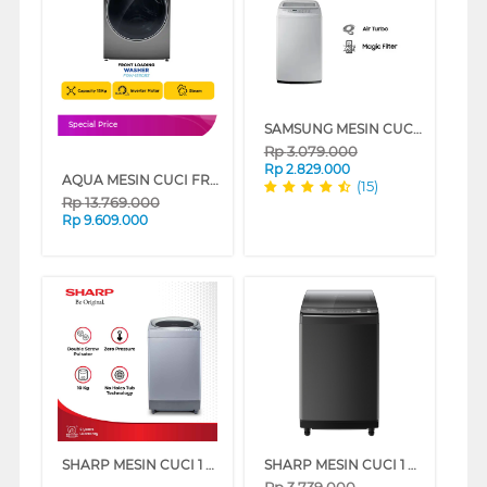
SAMSUNG MESIN CUCI 1 TABUNG TOP LOAD WASHER 7.5 KG DENGAN MAGIC FILTER - WA75H4200SG
Special Price
Rp
3.079.000
Rp
2.829.000
AQUA MESIN CUCI FRONT LOADING WASHER 15 KG FQW-1580BS
(15)
Rp
13.769.000
Rp
9.609.000
SHARP MESIN CUCI 1 TABUNG TOP LOAD WASHER 10 KG ESM1008TSAK
SHARP MESIN CUCI 1 TABUNG TOP LOAD WASHER 9.5 KG MEGAMOUTH INVERTER ESM9500XTSA
Rp
3.739.000