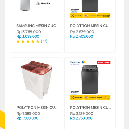
SAMSUNG MESIN CUCI 1 TABUNG TOP LOAD WASHER 9 KG DENGAN TUB CLEAN - WA90H4200SG
POLYTRON MESIN CUCI 1 TABUNG TOP LOAD WASHER 8 KG PAW8028Y
Rp
3.769.000
Rp
2.839.000
Rp
3.099.000
Rp
2.409.000
(23)
POLYTRON MESIN CUCI 2 TABUNG SEMI AUTO WASHER GIANT SERIES 8 KG PWM8072N
POLYTRON MESIN CUCI 1 TABUNG TOP LOAD WASHER 9 KG PAW9028Y
Rp
1.589.000
Rp
3.139.000
Rp
1.509.000
Rp
2.759.000