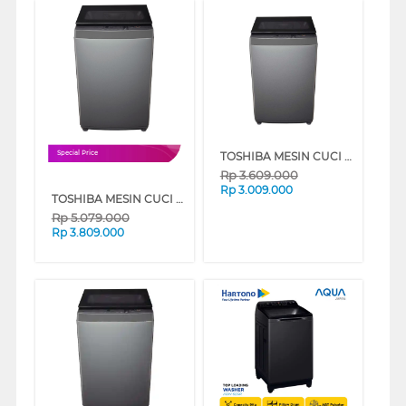
TOSHIBA MESIN CUCI 1 TABUNG TOP LOAD WASHER 8 KG AW-M900DN(SG)
Special Price
Rp
3.609.000
Rp
3.009.000
TOSHIBA MESIN CUCI 1 TABUNG TOP LOAD WASHER 10.5 KG AW-DUK1150HN(SG)
Rp
5.079.000
Rp
3.809.000