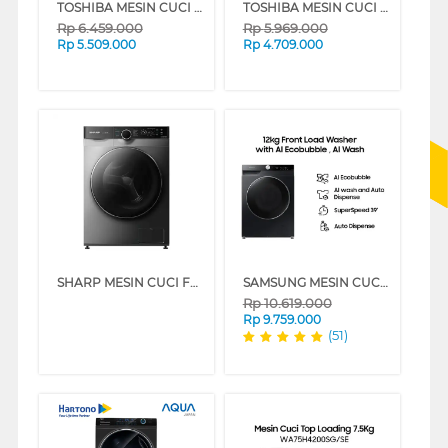
TOSHIBA MESIN CUCI FRONT LOADING WASHER 10.5 KG TW-T21BU115UWN(MG)
TOSHIBA MESIN CUCI FRONT LOADING WASHER 9.5 KG TW-T21BU105UWN(MG)
Rp
6.459.000
Rp
5.969.000
Rp
5.509.000
Rp
4.709.000
SHARP MESIN CUCI FRONT LOADING WASHER 10 KG ESFL1410MSX
SAMSUNG MESIN CUCI FRONT LOADING WASHER 12 KG WW12CGP44DSBSE
Rp
10.619.000
Rp
9.759.000
(51)