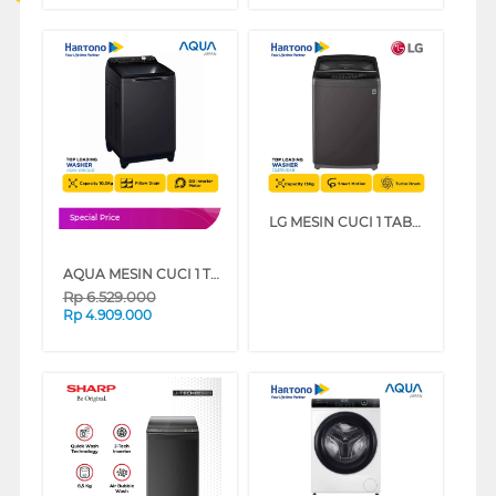
LG MESIN CUCI 1 TABUNG TOP LOAD WASHER 13 KG T2313VSAB
Special Price
AQUA MESIN CUCI 1 TABUNG TOP LOAD WASHER 10.5 KG AQW-1060DR
Rp
6.529.000
Rp
4.909.000