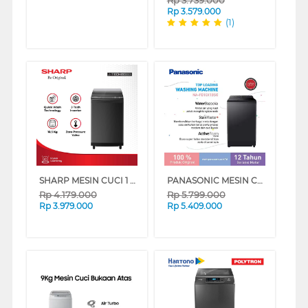
Rp
3.579.000
(1)
SHARP MESIN CUCI 1 TABUNG TOP LOAD WASHER 10.5 KG MEGAMOUTH INVERTER ESM1050XTSA
PANASONIC MESIN CUCI 1 TABUNG TOP LOAD WASHER 10 KG NAFD10X1BSG
Rp
4.179.000
Rp
5.799.000
Rp
3.979.000
Rp
5.409.000