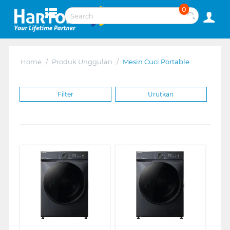
0
Home
/
Produk Unggulan
/
Mesin Cuci Portable
Filter
Urutkan