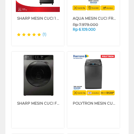
SHARP MESIN CUCI 1 TABUNG TOP LOAD WASHER 8.5 KG MEGAMOUTH INVERTER ESM8500XTSA
AQUA MESIN CUCI FRONT LOADING WASHER 9 KG FQW-950BF
Rp
7.979.000
Rp
6.109.000
(1)
SHARP MESIN CUCI FRONT LOADING WASHER 12.5 KG ESFL1212SX
POLYTRON MESIN CUCI 1 TABUNG TOP LOAD WASHER 10 KG PAW1028Y