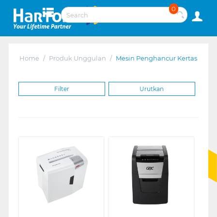
0
Home
/
Produk Unggulan
/
Mesin Penghancur Kertas
Filter
Urutkan