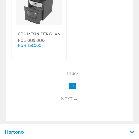
GBC MESIN PENGHANCUR KERTAS PAPER SHREDDER GBC_AUTO50X
Rp
5.009.000
Rp
4.159.000
PREV
1
2
NEXT
Hartono