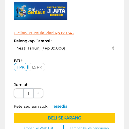
Cicilan 0% mulai dari
Rp
179.542
Pelengkap Garansi :
Yes (1 Tahun) (+Rp 99.000)
BTU :
1 PK
1,5 PK
Jumlah:
−
+
Ketersediaan stok:
Tersedia
BELI SEKARANG
Tambah ke Wish List
Tambah ke Perbandingan