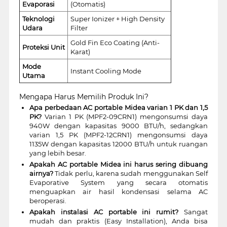
Evaporasi
(Otomatis)
Teknologi
Super Ionizer + High Density
Udara
Filter
Gold Fin Eco Coating (Anti-
Proteksi Unit
Karat)
Mode
Instant Cooling Mode
Utama
Mengapa Harus Memilih Produk Ini?
Apa perbedaan AC portable Midea varian 1 PK dan 1,5
PK?
Varian 1 PK (MPF2-09CRN1) mengonsumsi daya
940W dengan kapasitas 9000 BTU/h, sedangkan
varian 1,5 PK (MPF2-12CRN1) mengonsumsi daya
1135W dengan kapasitas 12000 BTU/h untuk ruangan
yang lebih besar.
Apakah AC portable Midea ini harus sering dibuang
airnya?
Tidak perlu, karena sudah menggunakan Self
Evaporative System yang secara otomatis
menguapkan air hasil kondensasi selama AC
beroperasi.
Apakah instalasi AC portable ini rumit?
Sangat
mudah dan praktis (Easy Installation), Anda bisa