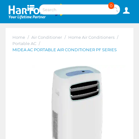
0
Home
/
Air Conditioner
/
Home Air Conditioners
/
Portable AC
/
MIDEA AC PORTABLE AIR CONDITIONER PF SERIES