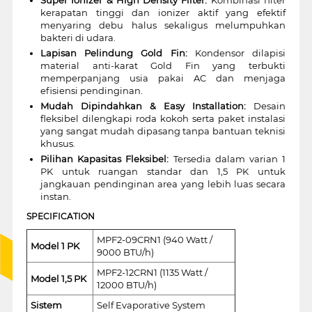
kerapatan tinggi dan ionizer aktif yang efektif
menyaring debu halus sekaligus melumpuhkan
bakteri di udara.
Lapisan Pelindung Gold Fin:
Kondensor dilapisi
material anti-karat Gold Fin yang terbukti
memperpanjang usia pakai AC dan menjaga
efisiensi pendinginan.
Mudah Dipindahkan & Easy Installation:
Desain
fleksibel dilengkapi roda kokoh serta paket instalasi
yang sangat mudah dipasang tanpa bantuan teknisi
khusus.
Pilihan Kapasitas Fleksibel:
Tersedia dalam varian 1
PK untuk ruangan standar dan 1,5 PK untuk
jangkauan pendinginan area yang lebih luas secara
instan.
SPECIFICATION
MPF2-09CRN1 (940 Watt /
Model 1 PK
9000 BTU/h)
MPF2-12CRN1 (1135 Watt /
Model 1,5 PK
12000 BTU/h)
Sistem
Self Evaporative System