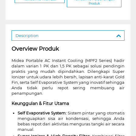
Produk
Description
Overview Produk
Midea Portable AC Instant Cooling (MPF2 Series) hadir
dalam varian 1 PK dan 1,5 PK sebagai solusi pendingin
praktis yang mudah dipindahkan. Dilengkapi Super
Ionizer untuk udara lebih bersih, lapisan anti-karat Gold
Fin, serta Self Evaporative System yang inovatif sehingga
Anda tidak perlu repot sering membuang air
penampungan.
Keunggulan & Fitur Utama
Self Evaporative System:
Sistem pintar yang otomatis
menguapkan sisa air kondensasi, sehingga Anda
bebas repot dari aktivitas menguras tangki air secara
manual.
Super Ionizer & High Density Filter:
Kombinasi filter