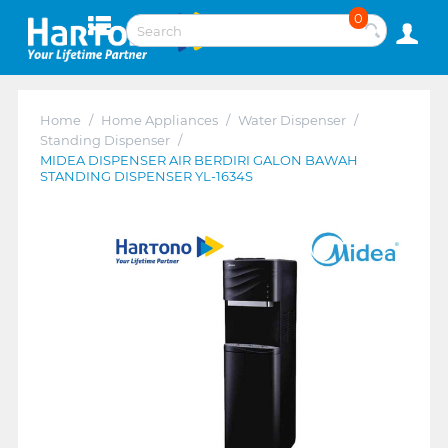
0
Home
/
Home Appliances
/
Water Dispenser
/
Standing Dispenser
/
MIDEA DISPENSER AIR BERDIRI GALON BAWAH
STANDING DISPENSER YL-1634S