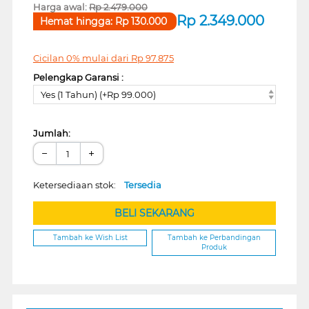
Harga awal:
Rp
2.479.000
Rp
2.349.000
Hemat hingga:
Rp
130.000
Cicilan 0% mulai dari
Rp
97.875
Pelengkap Garansi :
Yes (1 Tahun) (+Rp 99.000)
Jumlah:
−
+
Ketersediaan stok:
Tersedia
BELI SEKARANG
Tambah ke Wish List
Tambah ke Perbandingan
Produk