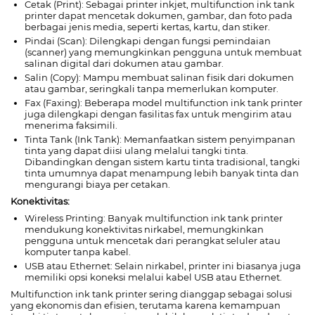
Cetak (Print): Sebagai printer inkjet, multifunction ink tank
printer dapat mencetak dokumen, gambar, dan foto pada
berbagai jenis media, seperti kertas, kartu, dan stiker.
Pindai (Scan): Dilengkapi dengan fungsi pemindaian
(scanner) yang memungkinkan pengguna untuk membuat
salinan digital dari dokumen atau gambar.
Salin (Copy): Mampu membuat salinan fisik dari dokumen
atau gambar, seringkali tanpa memerlukan komputer.
Fax (Faxing): Beberapa model multifunction ink tank printer
juga dilengkapi dengan fasilitas fax untuk mengirim atau
menerima faksimili.
Tinta Tank (Ink Tank): Memanfaatkan sistem penyimpanan
tinta yang dapat diisi ulang melalui tangki tinta.
Dibandingkan dengan sistem kartu tinta tradisional, tangki
tinta umumnya dapat menampung lebih banyak tinta dan
mengurangi biaya per cetakan.
Konektivitas:
Wireless Printing: Banyak multifunction ink tank printer
mendukung konektivitas nirkabel, memungkinkan
pengguna untuk mencetak dari perangkat seluler atau
komputer tanpa kabel.
USB atau Ethernet: Selain nirkabel, printer ini biasanya juga
memiliki opsi koneksi melalui kabel USB atau Ethernet.
Multifunction ink tank printer sering dianggap sebagai solusi
yang ekonomis dan efisien, terutama karena kemampuan