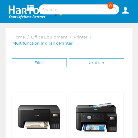
0
Home
/
Office Equipment
/
Printer
/
Multifunction Ink Tank Printer
Filter
Urutkan