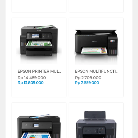
EPSON PRINTER MULTIFUNCTION INK TANK ECOTANK L15150 A3 WIFI DUPLEX
EPSON MULTIFUNCTION INK TANK PRINTER ECOTANK L3251 L3251_MT
Rp
14.459.000
Rp
2.709.000
Rp
13.809.000
Rp
2.559.000