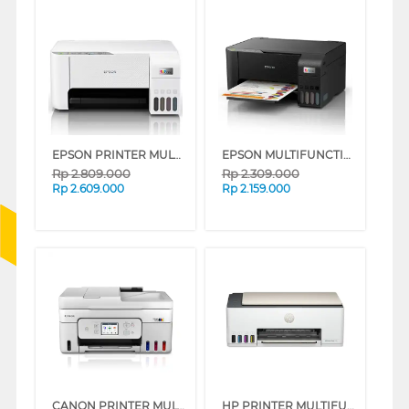
EPSON PRINTER MULTIFUNCTION INK TANK ECO TANK L3256 A4 WI-FI ALL-IN-ONE
EPSON MULTIFUNCTION INK TANK PRINTER ECO TANK L3211
Rp
2.809.000
Rp
2.309.000
Rp
2.609.000
Rp
2.159.000
CANON PRINTER MULTIFUNCTION INKJET MEGATANK PIXMA G4780WH
HP PRINTER MULTIFUNCTION SMART TANK 523 ALL-IN-ONE TKDN