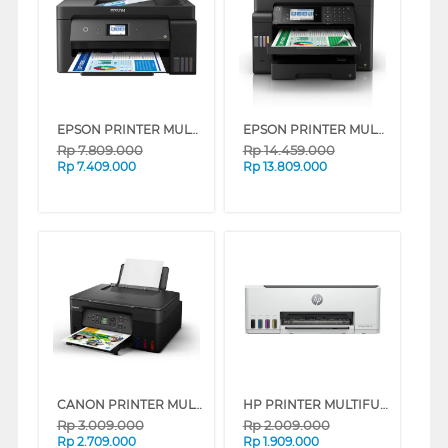
EPSON PRINTER MULTIFUNCTION INK TANK ECO TANK L14150_MT
EPSON PRINTER MULTIFUNCTION INK TANK ECO TANK L15150_MT
Rp
7.809.000
Rp
14.459.000
Rp
7.409.000
Rp
13.809.000
CANON PRINTER MULTIFUNCTION INKJET MEGATANK PIXMA G3770 BLACK
HP PRINTER MULTIFUNCTION SMART TANK 580 ALL-IN-ONE
Rp
3.009.000
Rp
2.009.000
Rp
2.709.000
Rp
1.909.000