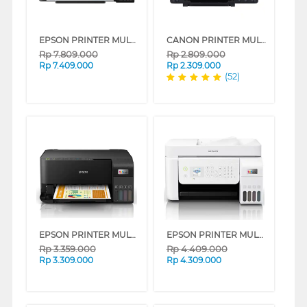
EPSON PRINTER MULTIFUNCTION INK TANK ECO TANK L14150 A3+ WI-FI DUPLEX WIDE-FORMAT
CANON PRINTER MULTIFUNCTION INKJET MEGATANK PIXMA G3730B
Rp
7.809.000
Rp
2.809.000
Rp
7.409.000
Rp
2.309.000
(52)
EPSON PRINTER MULTIFUNCTION INK TANK ECOTANK L3550
EPSON PRINTER MULTIFUNCTION INK TANK ECOTANK L5296 A4 WI-FI ALL-IN-ONE
Rp
3.359.000
Rp
4.409.000
Rp
3.309.000
Rp
4.309.000