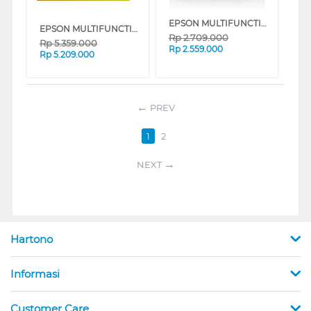
EPSON MULTIFUNCTION INK TANK PRINTER ECOTANK L3251
EPSON MULTIFUNCTION INK TANK PRINTER WITH ADF L6370
Rp
2.709.000
Rp
5.359.000
Rp
2.559.000
Rp
5.209.000
PREV
1
2
NEXT
Hartono
Informasi
Customer Care