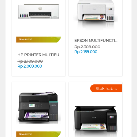
EPSON MULTIFUNCTION INK TANK PRINTER L3216
New Arrival
Rp
2.309.000
Rp
2.159.000
HP PRINTER MULTIFUNCTION SMART TANK 583 ALL-IN-ONE TKDN
Rp
2.109.000
Rp
2.009.000
Stok habis
New Arrival