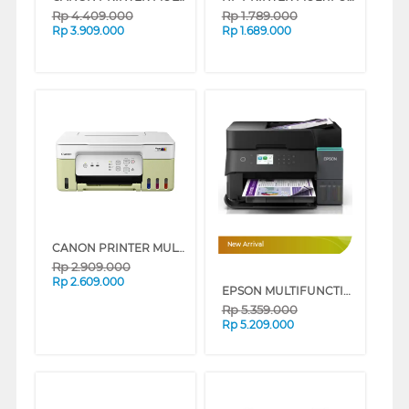
Rp
4.409.000
Rp
1.789.000
Rp
3.909.000
Rp
1.689.000
CANON PRINTER MULTIFUNCTION INKJET MEGATANK PIXMA G3730GN
New Arrival
Rp
2.909.000
Rp
2.609.000
EPSON MULTIFUNCTION INK TANK PRINTER WITH ADF L6370_MT
Rp
5.359.000
Rp
5.209.000