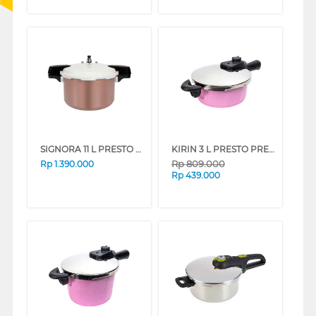
SIGNORA 11 L PRESTO PRESSURE COOKER SG-2211VP
KIRIN 3 L PRESTO PRESSURE COOKER FKRPC-PK030-INDLH
Rp
809.000
Rp
1.390.000
Rp
439.000