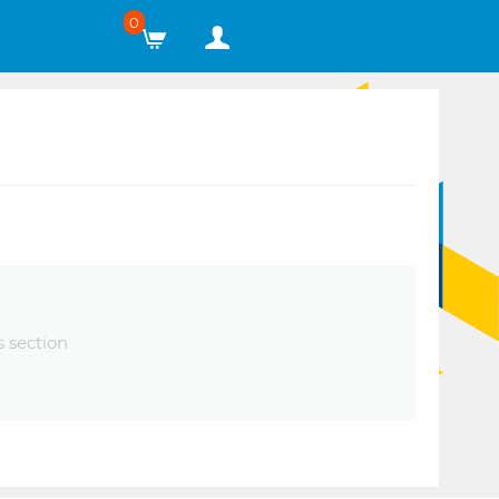
0
s section