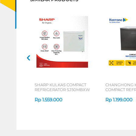
SHARP KULKAS COMPACT
CHANGHONG 
REFRIGERATOR SJ50MBXW
COMPACT REF
CBC50(BL)
Rp
1.559.000
Rp
1.199.000
1