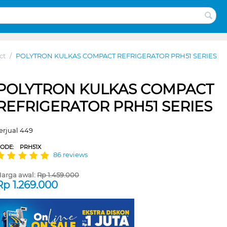
ct
/
POLYTRON KULKAS COMPACT REFRIGERATOR PRH51 SERIES
POLYTRON KULKAS COMPACT
REFRIGERATOR PRH51 SERIES
erjual 449
CODE:
PRH51X
86 reviews
arga awal:
Rp
1.459.000
Rp
1.269.000