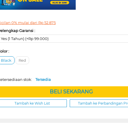
icilan 0% mulai dari
Rp
52.875
elengkap Garansi :
Yes (1 Tahun) (+Rp 99.000)
olor :
Black
Red
etersediaan stok:
Tersedia
BELI SEKARANG
Tambah ke Wish List
Tambah ke Perbandingan P