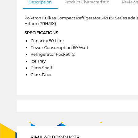
Description
Product Characteristic
Reviews
Polytron Kulkas Compact Refrigerator PRH51 Series adal
Hitam (PRH51X).
SPECIFICATIONS
Capacity 50 Liter
Power Consumption 60 Watt
Refrigerator Pocket : 2
Ice Tray
Glass Shelf
Glass Door
1
SIMILAR PRODUCTS