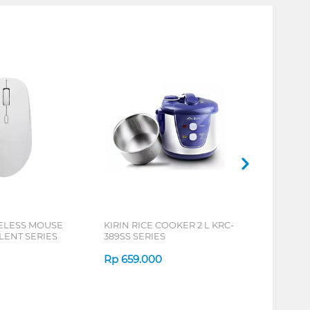
ELESS MOUSE
KIRIN RICE COOKER 2 L KRC-
LENT SERIES
389SS SERIES
Rp
659.000