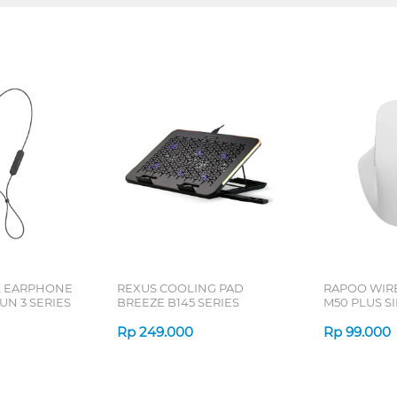
L EARPHONE
REXUS COOLING PAD
RAPOO WIR
N 3 SERIES
BREEZE B145 SERIES
M50 PLUS SI
Rp
249.000
Rp
99.000