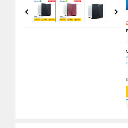
C
P
C
K