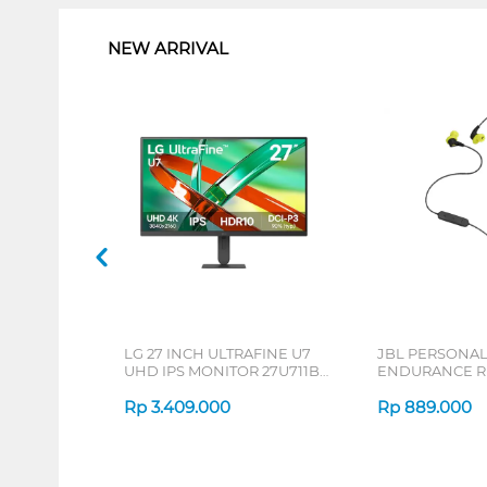
NEW ARRIVAL
LG 27 INCH ULTRAFINE U7
JBL PERSONA
UHD IPS MONITOR 27U711B-
ENDURANCE RU
B_G3
Rp
3.409.000
Rp
889.000