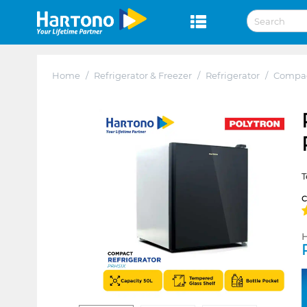
Home
/
Refrigerator & Freezer
/
Refrigerator
/
Compa
T
H