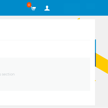
0
s section