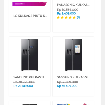
PANASONIC KULKAS SIDE BY SIDE REFRIGERATOR NRSC631BWSD
Special Price
Rp
10.569.000
Rp
9.409.000
LG KULKAS 2 PINTU KECIL SMALL 2 DOOR REFRIGERATOR GNB202SQIF
(1)
SAMSUNG KULKAS SIDE BY SIDE REFRIGERATOR BESPOKE AI SBS 641L RS90F65DNFSE
SAMSUNG KULKAS SIDE BY SIDE REFRIGERATOR BESPOKE AI SBS FAMILY HUB 641L RS90F65ANFSE
Rp
30.779.000
Rp
38.169.000
Rp
29.109.000
Rp
36.409.000