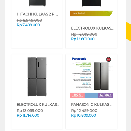
HITACHI KULKAS 2 PINTU KECIL 2 DOOR SMALL REFRIGERATOR HRTN6379SBBKID
New Arrival
Rp
8.949.000
Rp
7.409.000
ELECTROLUX KULKAS MULTIDOOR REFRIGERATOR EQE4905A-B
Rp
14.019.000
Rp
12.601.000
ELECTROLUX KULKAS MULTIDOOR REFRIGERATOR EQE4900AB
PANASONIC KULKAS SIDE BY SIDE REFRIGERATOR NRSC631BGHD
Rp
13.059.000
Rp
12.459.000
Rp
11.714.000
Rp
10.809.000