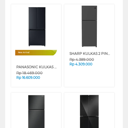
SHARP KULKAS 2 PINTU KECIL SMALL 2 DOOR REFRIGERATOR SJ356SIDS
New Arrival
Rp
4.389.000
Rp
4.309.000
PANASONIC KULKAS MULTIDOOR REFRIGERATOR NRCW530HWKD
Rp
18.469.000
Rp
16.609.000