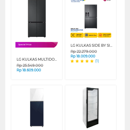
LG KULKAS SIDE BY SIDE REFRIGERATOR GCL257CQEL
Special Price
Rp
22.279.000
Rp
18.009.000
LG KULKAS MULTIDOOR REFRIGERATOR GVB23FFQPB
(1)
Rp
25.549.000
Rp
18.609.000