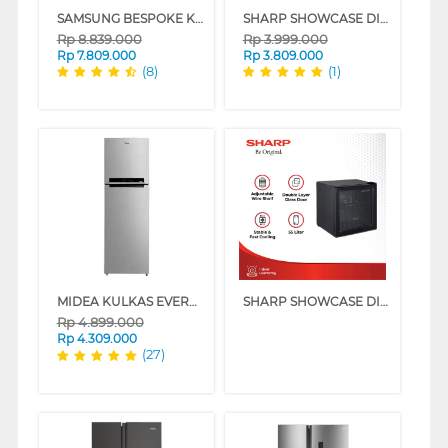
SAMSUNG BESPOKE KULKAS 2 PINTU BESAR BIG 2 DOOR REFRIGERATOR RT35CB56408A
SHARP SHOWCASE DISPLAY COOLER SCH250FS
Rp
8.839.000
Rp
3.999.000
Rp
7.809.000
Rp
3.809.000
(8)
(1)
MIDEA KULKAS EVEREST 2 PINTU BESAR BIG 2 DOOR REFRIGERATOR 428L MDRT572EVF50ID
SHARP SHOWCASE DISPLAY COOLER SCH50XFS
Rp
4.899.000
Rp
4.309.000
(27)