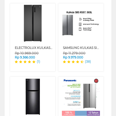
ELECTROLUX KULKAS SIDE BY SIDE REFRIGERATOR 436L ESE4500AB
SAMSUNG KULKAS SIDE BY SIDE REFRIGERATOR RS57DG4000M9SE
Rp
10.969.000
Rp
11.279.000
Rp
9.366.000
Rp
9.979.000
(1)
(38)