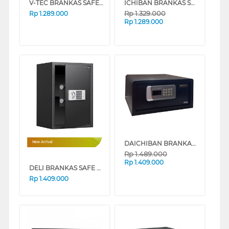
V-TEC BRANKAS SAFE BOX VT-SDB_30ESF
ICHIBAN BRANKAS SHANGHAI MULTI PURPOSE SAFE BOX EX-202
Rp
1.329.000
Rp
1.289.000
Rp
1.289.000
DAICHIBAN BRANKAS SAFE BOX DHS-21
New Arrival
Rp
1.489.000
Rp
1.409.000
DELI BRANKAS SAFE BOX DELI_ET525
Rp
1.409.000