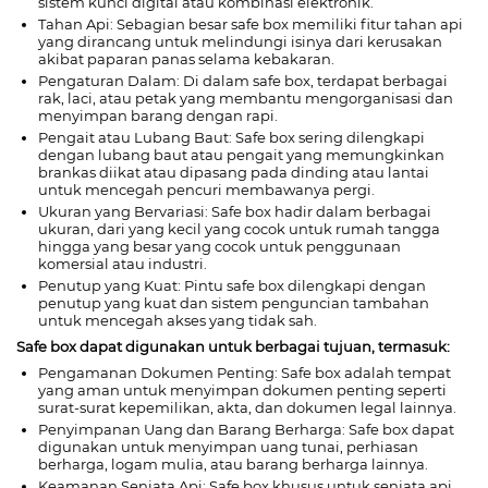
sistem kunci digital atau kombinasi elektronik.
Tahan Api: Sebagian besar safe box memiliki fitur tahan api
yang dirancang untuk melindungi isinya dari kerusakan
akibat paparan panas selama kebakaran.
Pengaturan Dalam: Di dalam safe box, terdapat berbagai
rak, laci, atau petak yang membantu mengorganisasi dan
menyimpan barang dengan rapi.
Pengait atau Lubang Baut: Safe box sering dilengkapi
dengan lubang baut atau pengait yang memungkinkan
brankas diikat atau dipasang pada dinding atau lantai
untuk mencegah pencuri membawanya pergi.
Ukuran yang Bervariasi: Safe box hadir dalam berbagai
ukuran, dari yang kecil yang cocok untuk rumah tangga
hingga yang besar yang cocok untuk penggunaan
komersial atau industri.
Penutup yang Kuat: Pintu safe box dilengkapi dengan
penutup yang kuat dan sistem penguncian tambahan
untuk mencegah akses yang tidak sah.
Safe box dapat digunakan untuk berbagai tujuan, termasuk:
Pengamanan Dokumen Penting: Safe box adalah tempat
yang aman untuk menyimpan dokumen penting seperti
surat-surat kepemilikan, akta, dan dokumen legal lainnya.
Penyimpanan Uang dan Barang Berharga: Safe box dapat
digunakan untuk menyimpan uang tunai, perhiasan
berharga, logam mulia, atau barang berharga lainnya.
Keamanan Senjata Api: Safe box khusus untuk senjata api