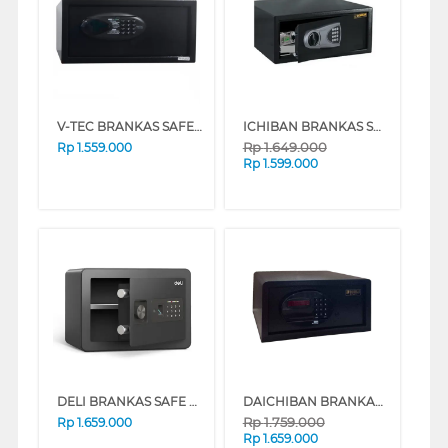
V-TEC BRANKAS SAFE BOX VT-SDB_H20CF
ICHIBAN BRANKAS SHANGHAI MULTI PURPOSE SAFE BOX EX-303
Rp
1.649.000
Rp
1.559.000
Rp
1.599.000
DELI BRANKAS SAFE BOX DELI_ET591
DAICHIBAN BRANKAS SAFE BOX BOX DHS-26
Rp
1.759.000
Rp
1.659.000
Rp
1.659.000