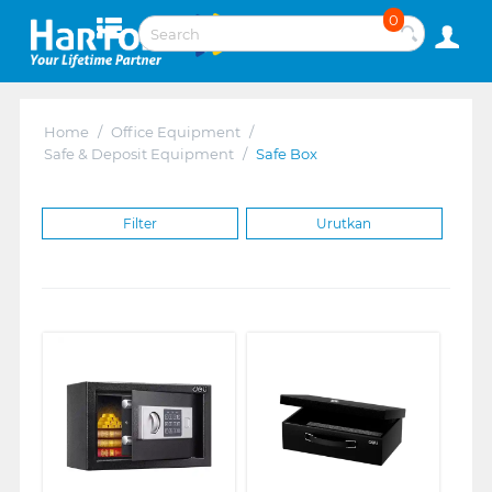
0
Home
/
Office Equipment
/
Safe & Deposit Equipment
/
Safe Box
Filter
Urutkan