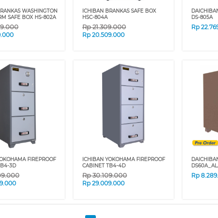
BRANKAS WASHINGTON
ICHIBAN BRANKAS SAFE BOX
DAICHIBA
RM SAFE BOX HS-802A
HSC-804A
DS-805A
09.000
Rp
21.309.000
Rp
22.76
9.000
Rp
20.509.000
YOKOHAMA FIREPROOF
ICHIBAN YOKOHAMA FIREPROOF
DAICHIBA
TB4-3D
CABINET TB4-4D
DS60A_A
09.000
Rp
30.109.000
Rp
8.289
9.000
Rp
29.009.000