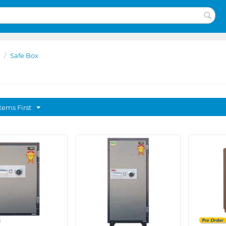
/
Safe Box
tems First