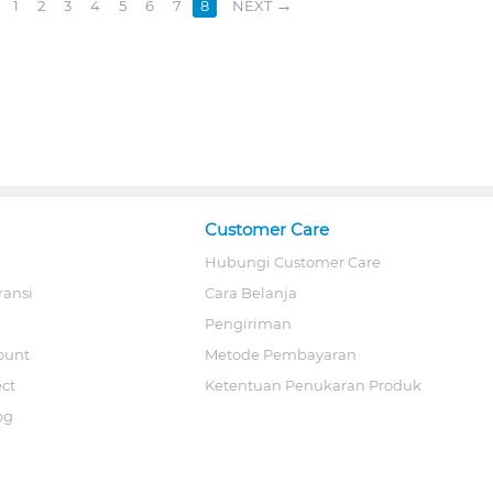
1
2
3
4
5
6
7
8
NEXT
Customer Care
Hubungi Customer Care
ransi
Cara Belanja
Pengiriman
ount
Metode Pembayaran
ect
Ketentuan Penukaran Produk
og