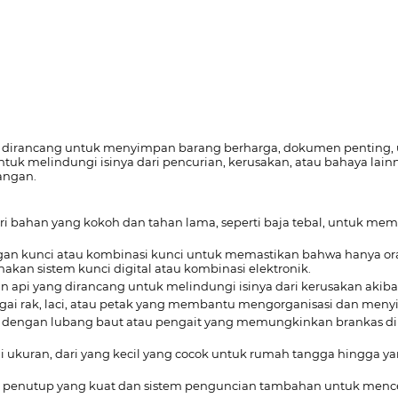
ng dirancang untuk menyimpan barang berharga, dokumen penting, 
k melindungi isinya dari pencurian, kerusakan, atau bahaya lainn
uangan.
ri bahan yang kokoh dan tahan lama, seperti baja tebal, untuk m
ngan kunci atau kombinasi kunci untuk memastikan bahwa hanya o
an sistem kunci digital atau kombinasi elektronik.
han api yang dirancang untuk melindungi isinya dari kerusakan aki
agai rak, laci, atau petak yang membantu mengorganisasi dan men
pi dengan lubang baut atau pengait yang memungkinkan brankas dii
ai ukuran, dari yang kecil yang cocok untuk rumah tangga hingga 
an penutup yang kuat dan sistem penguncian tambahan untuk mence