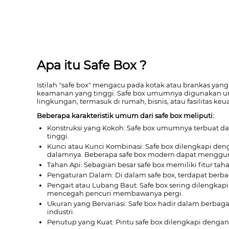
Apa itu Safe Box ?
Istilah "safe box" mengacu pada kotak atau brankas ya
keamanan yang tinggi. Safe box umumnya digunakan untu
lingkungan, termasuk di rumah, bisnis, atau fasilitas ke
Beberapa karakteristik umum dari safe box meliputi:
Konstruksi yang Kokoh: Safe box umumnya terbuat da
tinggi.
Kunci atau Kunci Kombinasi: Safe box dilengkapi de
dalamnya. Beberapa safe box modern dapat menggunak
Tahan Api: Sebagian besar safe box memiliki fitur ta
Pengaturan Dalam: Di dalam safe box, terdapat berb
Pengait atau Lubang Baut: Safe box sering dilengka
mencegah pencuri membawanya pergi.
Ukuran yang Bervariasi: Safe box hadir dalam berbag
industri.
Penutup yang Kuat: Pintu safe box dilengkapi deng