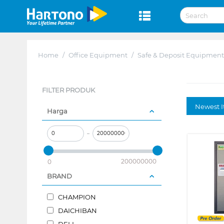
Home
/
Office Equipment
/
Safe & Deposit Equipment
FILTER PRODUK
Newest I
Harga
–
200000000
0
BRAND
CHAMPION
DAICHIBAN
DELI