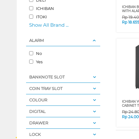
ICHIBAN 
ICHIBAN
WITH ALA
ITOKI
Rp
19.4
Rp
18.65
Show All Brand ...
ALARM
No
Yes
BANKNOTE SLOT
COIN TRAY SLOT
COLOUR
ICHIBAN 
CABINET 
DIGITAL
Rp
24.8
Rp
24.00
DRAWER
LOCK