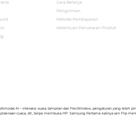
ransi
Cara Belanja
Pengiriman
ount
Metode Pembayaran
ect
Ketentuan Penukaran Produk
og
ultimodal AI ‒ interaksi suara, tampilan dari FlexWindow, pengaturan yang lebih p
n, prakiraan cuaca, dll., tanpa membuka HP. Samsung Pertama kalinya seri Flip m