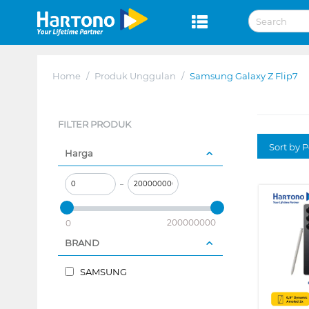
Home
/
Produk Unggulan
/
Samsung Galaxy Z Flip7
FILTER PRODUK
Sort by P
Harga
–
200000000
0
BRAND
SAMSUNG