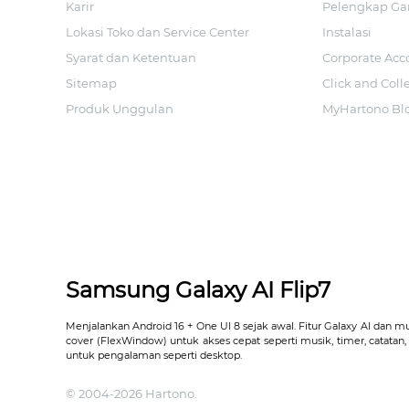
Karir
Pelengkap Ga
Lokasi Toko dan Service Center
Instalasi
Syarat dan Ketentuan
Corporate Acc
Sitemap
Click and Coll
Produk Unggulan
MyHartono Bl
Samsung Galaxy AI Flip7
Menjalankan Android 16 + One UI 8 sejak awal. Fitur Galaxy AI dan m
cover (FlexWindow) untuk akses cepat seperti musik, timer, catata
untuk pengalaman seperti desktop.
© 2004-2026 Hartono.