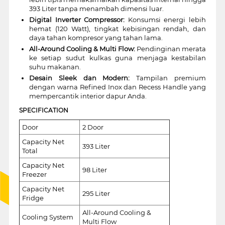
393 Liter tanpa menambah dimensi luar.
Digital Inverter Compressor:
Konsumsi energi lebih
hemat (120 Watt), tingkat kebisingan rendah, dan
daya tahan kompresor yang tahan lama.
All-Around Cooling & Multi Flow:
Pendinginan merata
ke setiap sudut kulkas guna menjaga kestabilan
suhu makanan.
Desain Sleek dan Modern:
Tampilan premium
dengan warna Refined Inox dan Recess Handle yang
mempercantik interior dapur Anda.
SPECIFICATION
Door
2 Door
Capacity Net
393 Liter
Total
Capacity Net
98 Liter
Freezer
Capacity Net
295 Liter
Fridge
All-Around Cooling &
Cooling System
Multi Flow