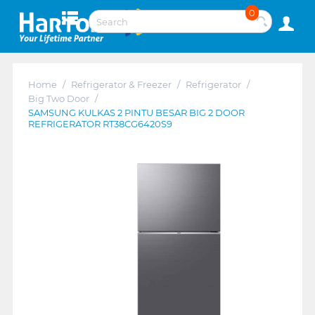
0
Home
/
Refrigerator & Freezer
/
Refrigerator
/
Big Two Door
/
SAMSUNG KULKAS 2 PINTU BESAR BIG 2 DOOR
REFRIGERATOR RT38CG6420S9