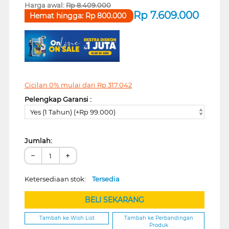
Harga awal:
Rp
8.409.000
Rp
7.609.000
Hemat hingga:
Rp
800.000
Cicilan 0% mulai dari
Rp
317.042
Pelengkap Garansi :
Yes (1 Tahun) (+Rp 99.000)
Jumlah:
−
+
Ketersediaan stok:
Tersedia
BELI SEKARANG
Tambah ke Wish List
Tambah ke Perbandingan
Produk