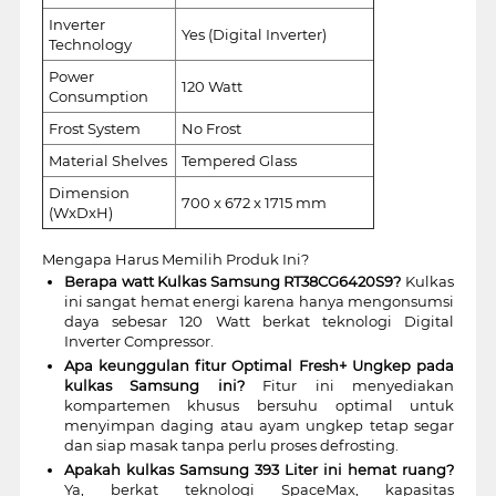
Inverter
Yes (Digital Inverter)
Technology
Power
120 Watt
Consumption
Frost System
No Frost
Material Shelves
Tempered Glass
Dimension
700 x 672 x 1715 mm
(WxDxH)
Mengapa Harus Memilih Produk Ini?
Berapa watt Kulkas Samsung RT38CG6420S9?
Kulkas
ini sangat hemat energi karena hanya mengonsumsi
daya sebesar 120 Watt berkat teknologi Digital
Inverter Compressor.
Apa keunggulan fitur Optimal Fresh+ Ungkep pada
kulkas Samsung ini?
Fitur ini menyediakan
kompartemen khusus bersuhu optimal untuk
menyimpan daging atau ayam ungkep tetap segar
dan siap masak tanpa perlu proses defrosting.
Apakah kulkas Samsung 393 Liter ini hemat ruang?
Ya, berkat teknologi SpaceMax, kapasitas