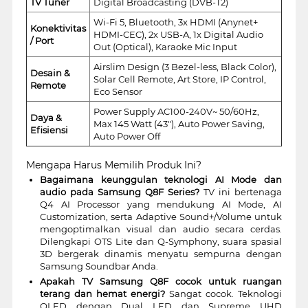
TV Tuner
Digital Broadcasting (DVB-T2)
Wi-Fi 5, Bluetooth, 3x HDMI (Anynet+
Konektivitas
HDMI-CEC), 2x USB-A, 1x Digital Audio
/ Port
Out (Optical), Karaoke Mic Input
Airslim Design (3 Bezel-less, Black Color),
Desain &
Solar Cell Remote, Art Store, IP Control,
Remote
Eco Sensor
Power Supply AC100-240V~ 50/60Hz,
Daya &
Max 145 Watt (43"), Auto Power Saving,
Efisiensi
Auto Power Off
Mengapa Harus Memilih Produk Ini?
Bagaimana keunggulan teknologi AI Mode dan
audio pada Samsung Q8F Series?
TV ini bertenaga
Q4 AI Processor yang mendukung AI Mode, AI
Customization, serta Adaptive Sound+/Volume untuk
mengoptimalkan visual dan audio secara cerdas.
Dilengkapi OTS Lite dan Q-Symphony, suara spasial
3D bergerak dinamis menyatu sempurna dengan
Samsung Soundbar Anda.
Apakah TV Samsung Q8F cocok untuk ruangan
terang dan hemat energi?
Sangat cocok. Teknologi
QLED dengan Dual LED dan Supreme UHD