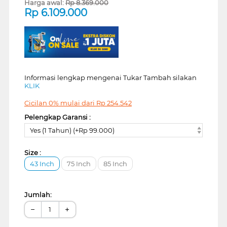
Harga awal:
Rp
8.369.000
Rp
6.109.000
Informasi lengkap mengenai Tukar Tambah silakan
KLIK
Cicilan 0% mulai dari
Rp
254.542
Pelengkap Garansi :
Yes (1 Tahun) (+Rp 99.000)
Size :
43 Inch
75 Inch
85 Inch
Jumlah:
−
+