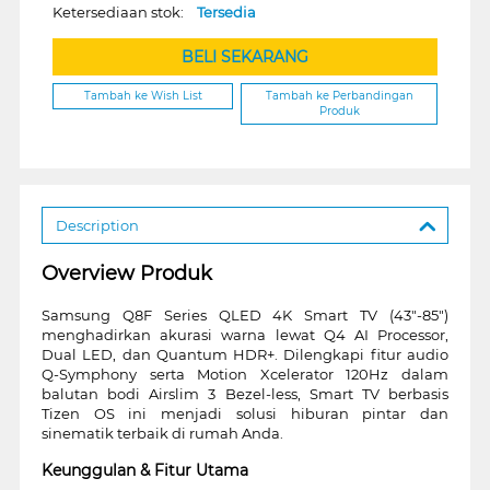
Ketersediaan stok:
Tersedia
BELI SEKARANG
Tambah ke Wish List
Tambah ke Perbandingan
Produk
Description
Overview Produk
Samsung Q8F Series QLED 4K Smart TV (43"-85")
menghadirkan akurasi warna lewat Q4 AI Processor,
Dual LED, dan Quantum HDR+. Dilengkapi fitur audio
Q-Symphony serta Motion Xcelerator 120Hz dalam
balutan bodi Airslim 3 Bezel-less, Smart TV berbasis
Tizen OS ini menjadi solusi hiburan pintar dan
sinematik terbaik di rumah Anda.
Keunggulan & Fitur Utama