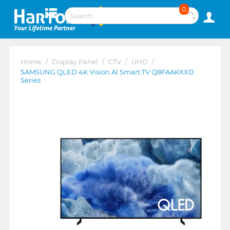
0
Home
/
Display Panel
/
CTV
/
UHD
/
SAMSUNG QLED 4K Vision AI Smart TV Q8FAAKXXD
Series