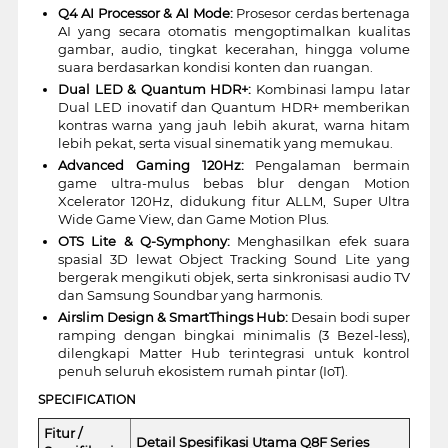
Q4 AI Processor & AI Mode:
Prosesor cerdas bertenaga
AI yang secara otomatis mengoptimalkan kualitas
gambar, audio, tingkat kecerahan, hingga volume
suara berdasarkan kondisi konten dan ruangan.
Dual LED & Quantum HDR+:
Kombinasi lampu latar
Dual LED inovatif dan Quantum HDR+ memberikan
kontras warna yang jauh lebih akurat, warna hitam
lebih pekat, serta visual sinematik yang memukau.
Advanced Gaming 120Hz:
Pengalaman bermain
game ultra-mulus bebas blur dengan Motion
Xcelerator 120Hz, didukung fitur ALLM, Super Ultra
Wide Game View, dan Game Motion Plus.
OTS Lite & Q-Symphony:
Menghasilkan efek suara
spasial 3D lewat Object Tracking Sound Lite yang
bergerak mengikuti objek, serta sinkronisasi audio TV
dan Samsung Soundbar yang harmonis.
Airslim Design & SmartThings Hub:
Desain bodi super
ramping dengan bingkai minimalis (3 Bezel-less),
dilengkapi Matter Hub terintegrasi untuk kontrol
penuh seluruh ekosistem rumah pintar (IoT).
SPECIFICATION
Fitur /
Detail Spesifikasi Utama Q8F Series