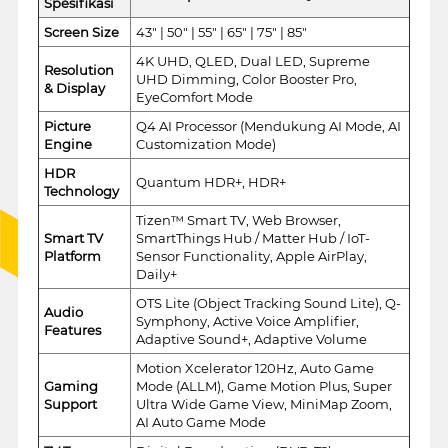
Spesifikasi
Screen Size
43" | 50" | 55" | 65" | 75" | 85"
4K UHD, QLED, Dual LED, Supreme
Resolution
UHD Dimming, Color Booster Pro,
& Display
EyeComfort Mode
Picture
Q4 AI Processor (Mendukung AI Mode, AI
Engine
Customization Mode)
HDR
Quantum HDR+, HDR+
Technology
Tizen™ Smart TV, Web Browser,
Smart TV
SmartThings Hub / Matter Hub / IoT-
Platform
Sensor Functionality, Apple AirPlay,
Daily+
OTS Lite (Object Tracking Sound Lite), Q-
Audio
Symphony, Active Voice Amplifier,
Features
Adaptive Sound+, Adaptive Volume
Motion Xcelerator 120Hz, Auto Game
Gaming
Mode (ALLM), Game Motion Plus, Super
Support
Ultra Wide Game View, MiniMap Zoom,
AI Auto Game Mode