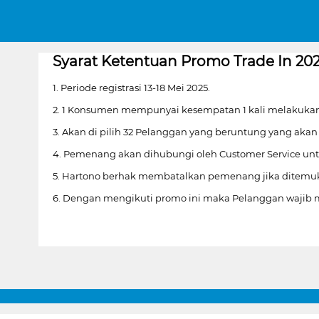
Syarat Ketentuan Promo Trade In 20
1. Periode registrasi 13-18 Mei 2025.
2. 1 Konsumen mempunyai kesempatan 1 kali melakukan r
3. Akan di pilih 32 Pelanggan yang beruntung yang ak
4. Pemenang akan dihubungi oleh Customer Service unt
5. Hartono berhak membatalkan pemenang jika ditemuk
6. Dengan mengikuti promo ini maka Pelanggan wajib m