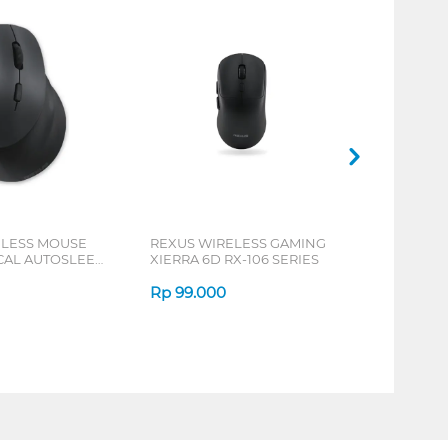
ELESS MOUSE
REXUS WIRELESS GAMING
ICAL AUTOSLEEP
XIERRA 6D RX-106 SERIES
ERIES
Rp
99.000