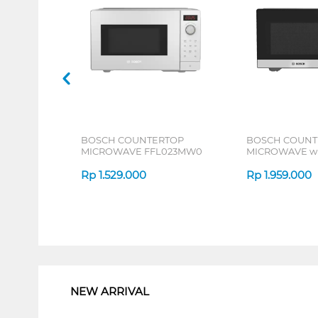
BOSCH COUNTERTOP
BOSCH COUNT
MICROWAVE FFL023MW0
MICROWAVE wi
FEL053MS1_P
Rp
1.529.000
Rp
1.959.000
1
NEW ARRIVAL