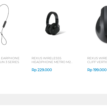
L EARPHONE
REXUS WIRELESSS
REXUS WIR
N 3 SERIES
HEADPHONE METRO M2
CLIFF VERT
SERIES
7D QV-260 S
Rp
229.000
Rp
199.000