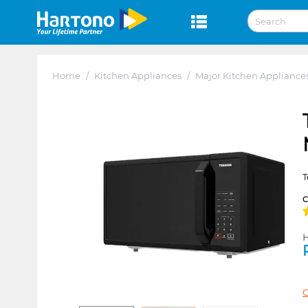
Home
/
Kitchen Appliances
/
Major Kitchen Appliance
T
H
C