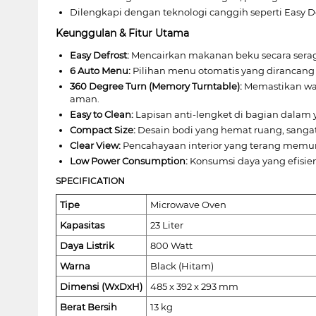
Dilengkapi dengan teknologi canggih seperti Easy D
Keunggulan & Fitur Utama
Easy Defrost:
Mencairkan makanan beku secara seragam
6 Auto Menu:
Pilihan menu otomatis yang dirancang
360 Degree Turn (Memory Turntable):
Memastikan wad
aman.
Easy to Clean:
Lapisan anti-lengket di bagian dala
Compact Size:
Desain bodi yang hemat ruang, sangat 
Clear View:
Pencahayaan interior yang terang mem
Low Power Consumption:
Konsumsi daya yang efisi
SPECIFICATION
Tipe
Microwave Oven
Kapasitas
23 Liter
Daya Listrik
800 Watt
Warna
Black (Hitam)
Dimensi (WxDxH)
485 x 392 x 293 mm
Berat Bersih
13 kg