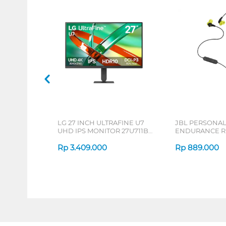
LG 27 INCH ULTRAFINE U7
JBL PERSONA
UHD IPS MONITOR 27U711B-
ENDURANCE RU
B_G3
Rp
3.409.000
Rp
889.000