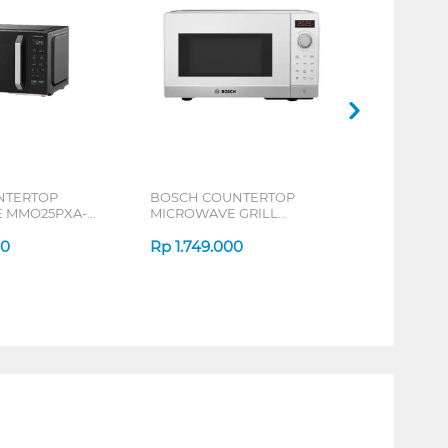
NTERTOP
BOSCH COUNTERTOP
 MMO25PXA-
MICROWAVE GRILL
FEL023MU0
00
Rp
1.749.000