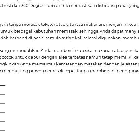
efrost dan 360 Degree Turn untuk memastikan distribusi panas yan
 tanpa merusak tekstur atau cita rasa makanan, menjamin kualitas
 untuk berbagai kebutuhan memasak, sehingga Anda dapat menyiap
ah berhenti di posisi semula setiap kali selesai digunakan, mem
m yang memudahkan Anda membersihkan sisa makanan atau percika
cocok untuk dapur dengan area terbatas namun tetap memiliki kapasi
ungkinkan Anda memantau kematangan masakan dengan jelas tan
en mendukung proses memasak cepat tanpa membebani penggunaan