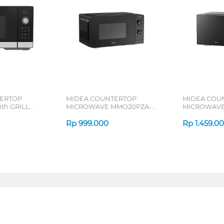
ERTOP
MIDEA COUNTERTOP
MIDEA COU
th GRILL
MICROWAVE MMO20PZA-
MICROWAVE
MMPFBK
EMPCGR
Rp
999.000
Rp
1.459.0