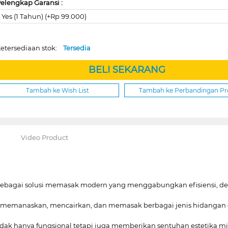
elengkap Garansi :
Yes (1 Tahun) (+Rp 99.000)
etersediaan stok:
Tersedia
BELI SEKARANG
Tambah ke Wish List
Tambah ke Perbandingan P
Video Product
r sebagai solusi memasak modern yang menggabungkan efisiensi,
ntuk memanaskan, mencairkan, dan memasak berbagai jenis hidang
tidak hanya fungsional tetapi juga memberikan sentuhan estetika 