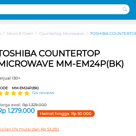
s
/
Micro & Oven
/
Countertop Microwave
/
TOSHIBA COUNTERTO
TOSHIBA COUNTERTOP
MICROWAVE MM-EM24P(BK)
erjual 130+
CODE:
MM-EM24P(BK)
124 reviews
arga awal:
Rp
1.329.000
Rp
1.279.000
Hemat hingga:
Rp
50.000
icilan 0% mulai dari
Rp
53.292