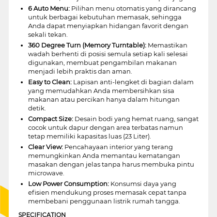
6 Auto Menu:
Pilihan menu otomatis yang dirancang
untuk berbagai kebutuhan memasak, sehingga
Anda dapat menyiapkan hidangan favorit dengan
sekali tekan.
360 Degree Turn (Memory Turntable):
Memastikan
wadah berhenti di posisi semula setiap kali selesai
digunakan, membuat pengambilan makanan
menjadi lebih praktis dan aman.
Easy to Clean:
Lapisan anti-lengket di bagian dalam
yang memudahkan Anda membersihkan sisa
makanan atau percikan hanya dalam hitungan
detik.
Compact Size:
Desain bodi yang hemat ruang, sangat
cocok untuk dapur dengan area terbatas namun
tetap memiliki kapasitas luas (23 Liter).
Clear View:
Pencahayaan interior yang terang
memungkinkan Anda memantau kematangan
masakan dengan jelas tanpa harus membuka pintu
microwave.
Low Power Consumption:
Konsumsi daya yang
efisien mendukung proses memasak cepat tanpa
membebani penggunaan listrik rumah tangga.
SPECIFICATION