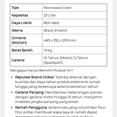
Tipe
Microwave Oven
Kapasitas
23 Liter
Daya Listrik
800 Watt
Warna
Black (Hitam)
Dimensi
485 x 392 x 293 mm
(WxDxH)
Berat Bersih
13 kg
10 Tahun (Motor) / 2 Tahun
Garansi
(Sparepart)
Mengapa Harus Memilih Produk Ini?
Reputasi Brand Global:
Toshiba dikenal dengan
kualitas dan daya tahan produk elektronik rumah
tangga yang terpercaya selama bertahun-tahun.
Garansi Panjang:
Memberikan ketenangan pikiran
dengan garansi motor hingga 10 tahun, menjamin
investasi jangka panjang yang aman.
Ramah Pengguna:
Antarmuka yang intuitif dan fitur-
fitur pintar membuat siapa saja di rumah dapat
mengoperasikannya dengan mudah, bahkan