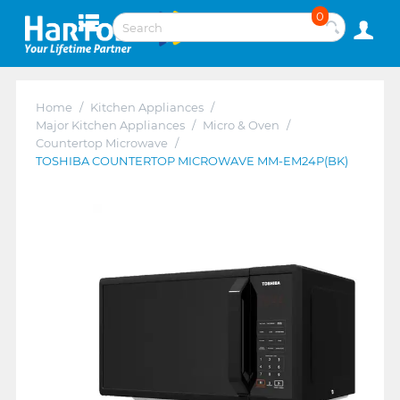
0
Home
/
Kitchen Appliances
/
Major Kitchen Appliances
/
Micro & Oven
/
Countertop Microwave
/
TOSHIBA COUNTERTOP MICROWAVE MM-EM24P(BK)