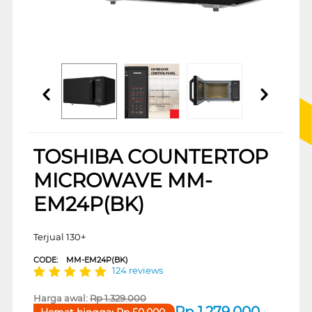
TOSHIBA COUNTERTOP
MICROWAVE MM-
EM24P(BK)
Terjual 130+
CODE:
MM-EM24P(BK)
124 reviews
Harga awal:
Rp
1.329.000
Rp
1.279.000